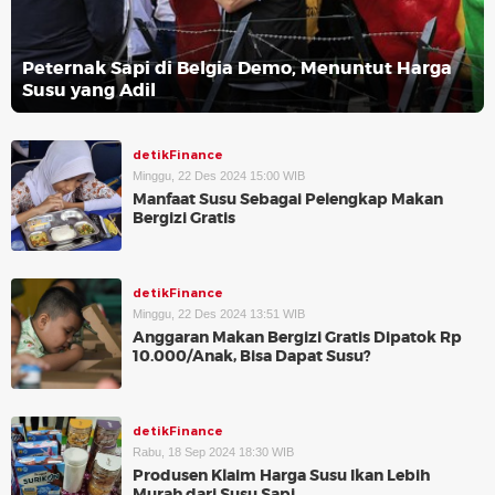
Peternak Sapi di Belgia Demo, Menuntut Harga
Susu yang Adil
detikFinance
Minggu, 22 Des 2024 15:00 WIB
Manfaat Susu Sebagai Pelengkap Makan
Bergizi Gratis
detikFinance
Minggu, 22 Des 2024 13:51 WIB
Anggaran Makan Bergizi Gratis Dipatok Rp
10.000/Anak, Bisa Dapat Susu?
detikFinance
Rabu, 18 Sep 2024 18:30 WIB
Produsen Klaim Harga Susu Ikan Lebih
Murah dari Susu Sapi