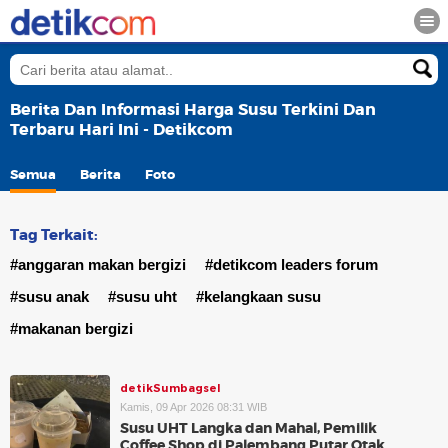
Berita Dan Informasi Harga Susu Terkini Dan
Terbaru Hari Ini - Detikcom
Semua
Berita
Foto
Tag Terkait:
#anggaran makan bergizi
#detikcom leaders forum
#susu anak
#susu uht
#kelangkaan susu
#makanan bergizi
detikSumbagsel
Kamis, 09 Apr 2026 08:31 WIB
Susu UHT Langka dan Mahal, Pemilik
Coffee Shop di Palembang Putar Otak