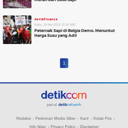
detikFinance
Rabu, 29 Mei 2024 15:30 WIB
Peternak Sapi di Belgia Demo, Menuntut
Harga Susu yang Adil
1
part of
Redaksi
Pedoman Media Siber
Karir
Kotak Pos
Info Iklan
Privacy Policy
Disclaimer