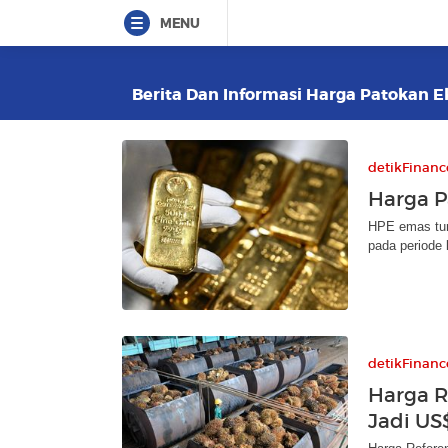
MENU
Berita Dan Informasi Harga Patokan Ek
detikFinanc
Harga P
HPE emas tur
pada periode 
detikFinanc
Harga R
Jadi US