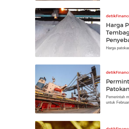
detikFinanc
Harga P
Tembaga
Penyeb
Harga patoka
detikFinanc
Permint
Patokan
Pemerintah m
untuk Februar
detikFinanc