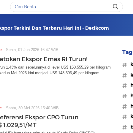
spor Terkini Dan Terbaru Hari Ini - Detikcom
e
Senin, 01 Jun 2026 16:47 WIB
Tag 
atokan Ekspor Emas RI Turun!
#k
un 1,43% dari sebelumnya di level US$ 150.555,29 per kilogram
kedua Mei 2026 kini menjadi US$ 148.396,49 per kilogram
#k
#h
#h
#h
e
Sabtu, 30 Mei 2026 15:40 WIB
#
eferensi Ekspor CPO Turun
$ 1.029,51/MT
#b