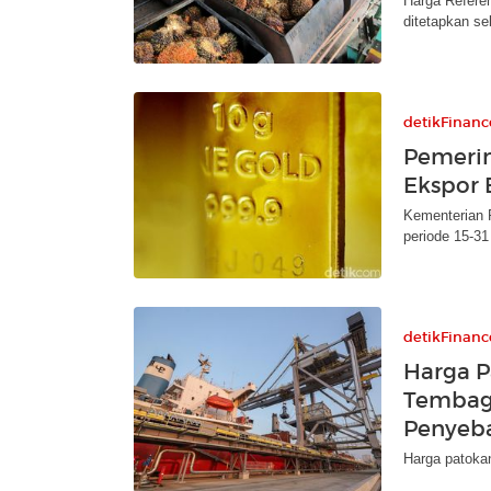
Harga Refere
ditetapkan se
detikFinanc
Pemerin
Ekspor
Kementerian 
periode 15-31
detikFinanc
Harga P
Tembaga
Penyeb
Harga patoka