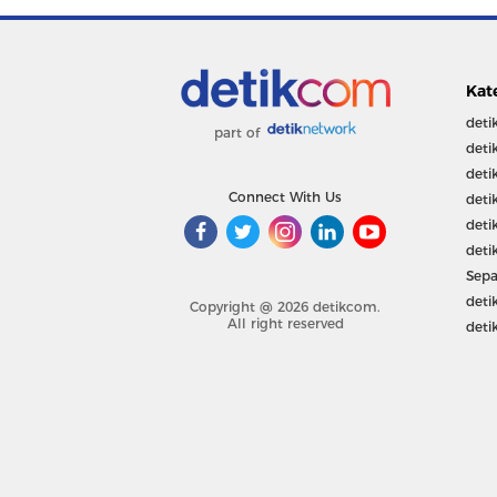
Kat
deti
part of
deti
deti
Connect With Us
deti
deti
deti
Sepa
deti
Copyright @ 2026 detikcom.
All right reserved
deti