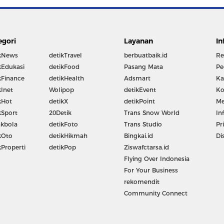
egori
Layanan
In
kNews
detikTravel
berbuatbaik.id
Re
kEdukasi
detikFood
Pasang Mata
Pe
kFinance
detikHealth
Adsmart
Ka
kInet
Wolipop
detikEvent
Ko
kHot
detikX
detikPoint
Me
kSport
20Detik
Trans Snow World
In
kbola
detikFoto
Trans Studio
Pr
kOto
detikHikmah
Bingkai.id
Di
kProperti
detikPop
Ziswafctarsa.id
Flying Over Indonesia
For Your Business
rekomendit
Community Connect