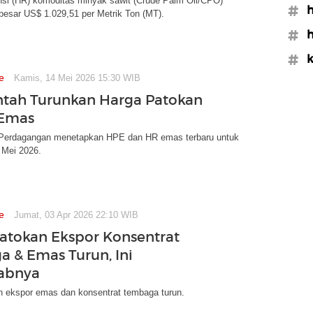
nsi (HR) komoditas minyak sawit (Crude Palm Oil/CPO)
#h
besar US$ 1.029,51 per Metrik Ton (MT).
#h
#k
e
Kamis, 14 Mei 2026 15:30 WIB
tah Turunkan Harga Patokan
 Emas
Perdagangan menetapkan HPE dan HR emas terbaru untuk
 Mei 2026.
e
Jumat, 03 Apr 2026 22:10 WIB
atokan Ekspor Konsentrat
 & Emas Turun, Ini
abnya
n ekspor emas dan konsentrat tembaga turun.