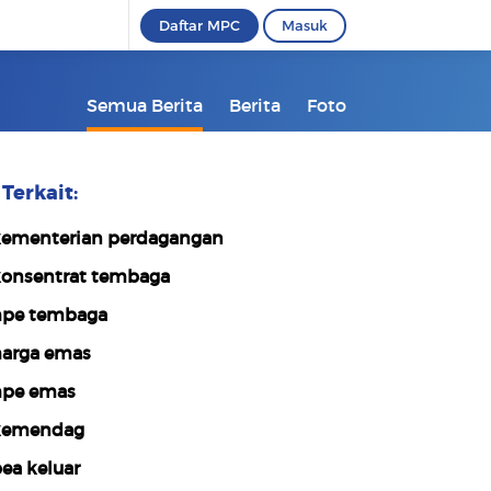
Daftar MPC
Masuk
Semua Berita
Berita
Foto
Terkait:
ementerian perdagangan
onsentrat tembaga
pe tembaga
arga emas
pe emas
kemendag
ea keluar