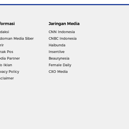
formasi
Jaringan Media
daksi
CNN Indonesia
doman Media Siber
CNBC Indonesia
rir
Haibunda
tak Pos
Insertlive
dia Partner
Beautynesia
fo Iklan
Female Daily
ivacy Policy
CXO Media
sclaimer