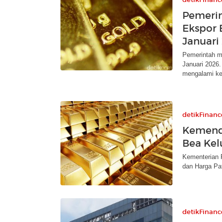
Pemerin
Ekspor
Januari
Pemerintah m
Januari 2026
mengalami ken
detikFinanc
Kemend
Bea Kel
Kementerian 
dan Harga Pa
detikFinanc