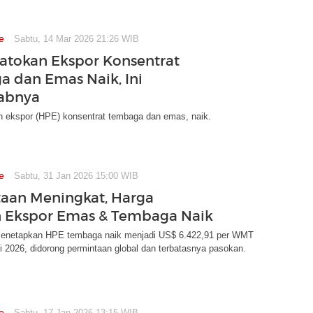
e
Sabtu, 14 Mar 2026 21:26 WIB
atokan Ekspor Konsentrat
 dan Emas Naik, Ini
abnya
n ekspor (HPE) konsentrat tembaga dan emas, naik.
e
Sabtu, 31 Jan 2026 15:00 WIB
aan Meningkat, Harga
 Ekspor Emas & Tembaga Naik
enetapkan HPE tembaga naik menjadi US$ 6.422,91 per WMT
i 2026, didorong permintaan global dan terbatasnya pasokan.
e
Sabtu, 17 Jan 2026 13:15 WIB