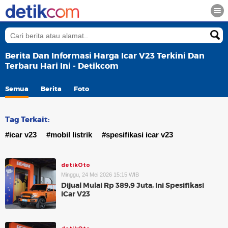
Berita Dan Informasi Harga Icar V23 Terkini Dan
Terbaru Hari Ini - Detikcom
Semua
Berita
Foto
Tag Terkait:
#icar v23
#mobil listrik
#spesifikasi icar v23
detikOto
Minggu, 24 Mei 2026 15:15 WIB
Dijual Mulai Rp 389,9 Juta, Ini Spesifikasi
iCar V23