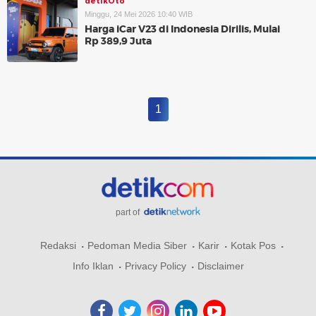
detikOto
Minggu, 24 Mei 2026 10:40 WIB
Harga iCar V23 di Indonesia Dirilis, Mulai
Rp 389,9 Juta
1
part of
Redaksi
Pedoman Media Siber
Karir
Kotak Pos
Info Iklan
Privacy Policy
Disclaimer