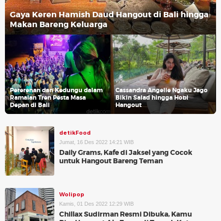
Gaya Keren Hamish Daud Hangout di Bali hingga
Makan Bareng Keluarga
Pererenan dan Kedungu dalam
Cassandra Angelie Ngaku Jago
Ramalan Tren Pesta Masa
Bikin Salad hingga Hobi
Depan di Bali
Hangout
detikFood
Jumat, 16 Des 2022 14:21 WIB
Daily Grams, Kafe di Jaksel yang Cocok
untuk Hangout Bareng Teman
Wolipop
Kamis, 01 Des 2022 12:29 WIB
Chillax Sudirman Resmi Dibuka, Kamu