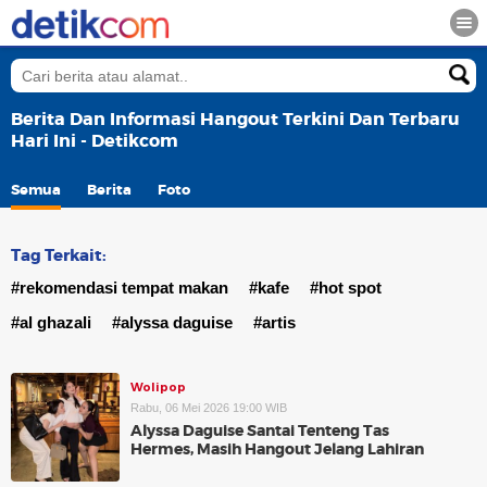
Berita Dan Informasi Hangout Terkini Dan Terbaru
Hari Ini - Detikcom
Semua
Berita
Foto
Tag Terkait:
#rekomendasi tempat makan
#kafe
#hot spot
#al ghazali
#alyssa daguise
#artis
Wolipop
Rabu, 06 Mei 2026 19:00 WIB
Alyssa Daguise Santai Tenteng Tas
Hermes, Masih Hangout Jelang Lahiran