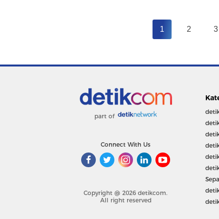
1
2
3
Kat
deti
part of
deti
deti
Connect With Us
deti
deti
deti
Sepa
deti
Copyright @ 2026 detikcom.
All right reserved
deti