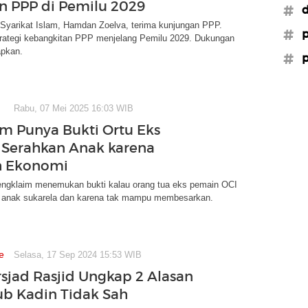
n PPP di Pemilu 2029
#d
yarikat Islam, Hamdan Zoelva, terima kunjungan PPP.
#
trategi kebangkitan PPP menjelang Pemilu 2029. Dukungan
apkan.
#p
Rabu, 07 Mei 2025 16:03 WIB
im Punya Bukti Ortu Eks
Serahkan Anak karena
h Ekonomi
ngklaim menemukan bukti kalau orang tua eks pemain OCI
anak sukarela dan karena tak mampu membesarkan.
e
Selasa, 17 Sep 2024 15:53 WIB
sjad Rasjid Ungkap 2 Alasan
b Kadin Tidak Sah