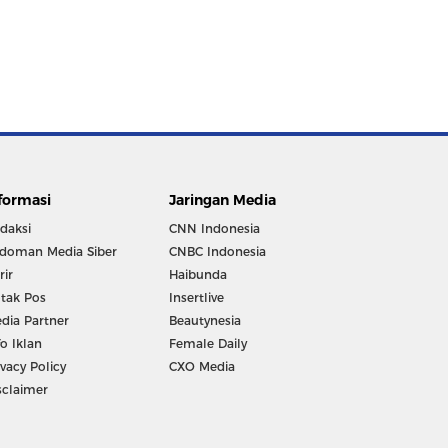
formasi
Jaringan Media
daksi
CNN Indonesia
doman Media Siber
CNBC Indonesia
rir
Haibunda
tak Pos
Insertlive
dia Partner
Beautynesia
fo Iklan
Female Daily
ivacy Policy
CXO Media
sclaimer