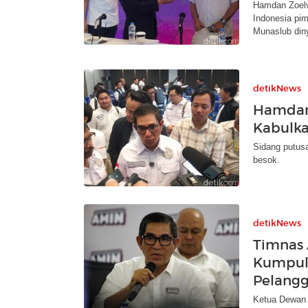
Hamdan Zoelv
Indonesia pi
Munaslub diny
detikNews
Hamdan 
Kabulka
Sidang putusa
besok.
detikNews
Timnas
Kumpul
Pelangg
Ketua Dewan 