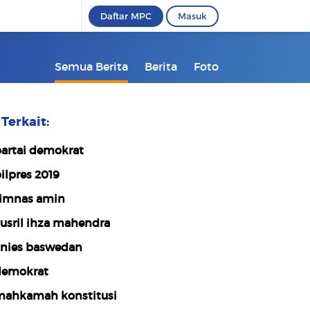
Daftar MPC
Masuk
Semua Berita
Berita
Foto
Terkait:
artai demokrat
ilpres 2019
imnas amin
usril ihza mahendra
nies baswedan
emokrat
ahkamah konstitusi