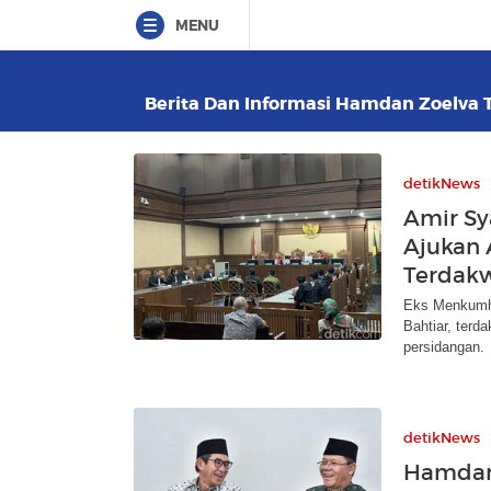
MENU
Berita Dan Informasi Hamdan Zoelva Te
detikNews
Amir S
Ajukan 
Terdakw
Eks Menkumha
Bahtiar, ter
persidangan.
detikNews
Hamdan