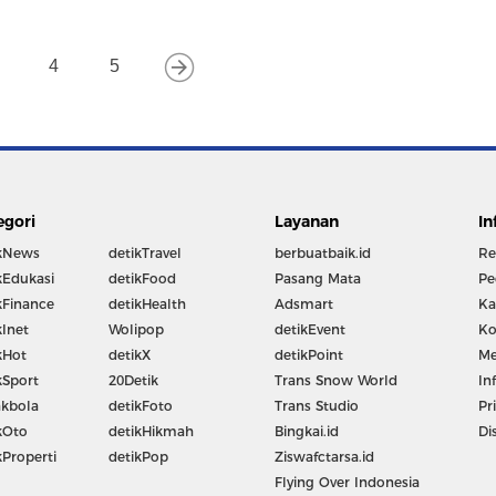
4
5
egori
Layanan
In
kNews
detikTravel
berbuatbaik.id
Re
kEdukasi
detikFood
Pasang Mata
Pe
kFinance
detikHealth
Adsmart
Ka
kInet
Wolipop
detikEvent
Ko
kHot
detikX
detikPoint
Me
kSport
20Detik
Trans Snow World
In
kbola
detikFoto
Trans Studio
Pr
kOto
detikHikmah
Bingkai.id
Di
kProperti
detikPop
Ziswafctarsa.id
Flying Over Indonesia