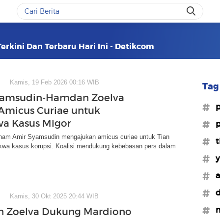
rkini Dan Terbaru Hari Ini - Detikcom
Kamis, 19 Feb 2026 00:16 WIB
Tag 
yamsudin-Hamdan Zoelva
#p
Amicus Curiae untuk
a Kasus Migor
#p
m Amir Syamsudin mengajukan amicus curiae untuk Tian
#t
dakwa kasus korupsi. Koalisi mendukung kebebasan pers dalam
#y
#a
#d
Kamis, 30 Okt 2025 20:44 WIB
#m
 Zoelva Dukung Mardiono