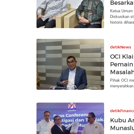
Besarka
Ketua Umum S
Diskusikan s
historis dihar
detikNews
OCI Kla
Pemain 
Masala
Pihak OCI me
menyerahkan 
detikFinanc
Kubu Ar
Munaslu