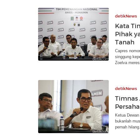
detikNews
Kata Ti
Pihak y
Tanah
Capres nomor
singgung kep
Zoelva meresp
detikNews
Timnas 
Persaha
Ketua Dewan 
bukanlah musu
pernah hilang