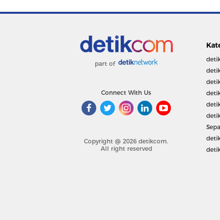
Kat
deti
part of
deti
deti
Connect With Us
deti
deti
deti
Sepa
deti
Copyright @ 2026 detikcom.
All right reserved
deti