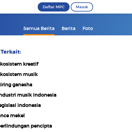
Daftar MPC
Masuk
Semua Berita
Berita
Foto
Terkait:
kosistem kreatif
kosistem musik
iring ganesha
ndustri musik indonesia
egislasi indonesia
nce mekel
erlindungan pencipta