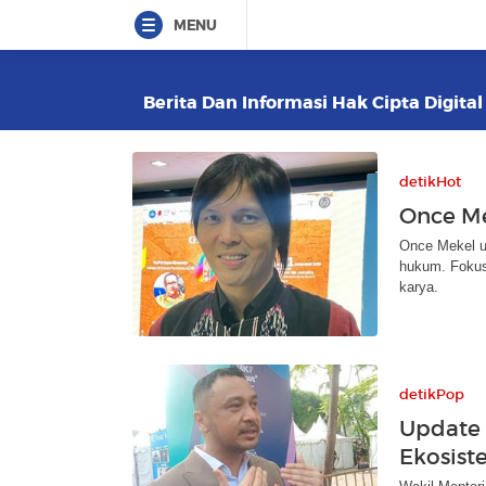
MENU
Berita Dan Informasi Hak Cipta Digital
detikHot
Once Me
Once Mekel u
hukum. Fokus
karya.
detikPop
Update 
Ekosist