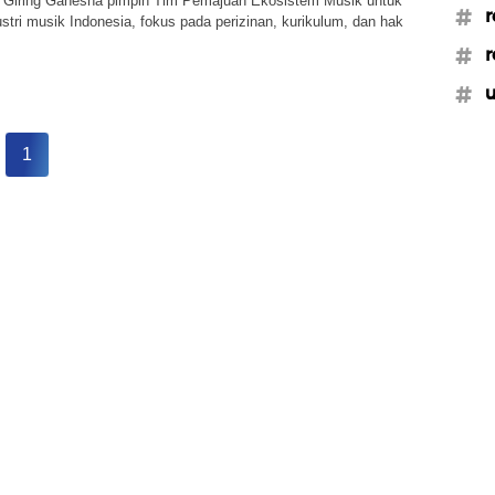
i Giring Ganesha pimpin Tim Pemajuan Ekosistem Musik untuk
#r
ustri musik Indonesia, fokus pada perizinan, kurikulum, dan hak
#r
#u
1