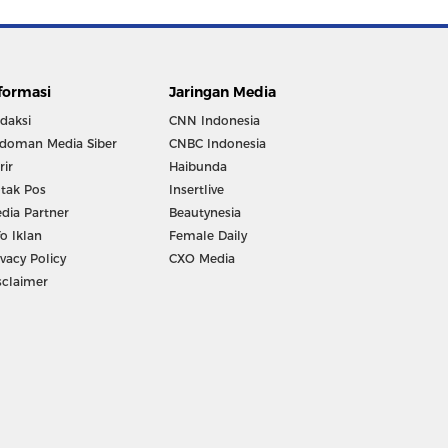
formasi
Jaringan Media
daksi
CNN Indonesia
doman Media Siber
CNBC Indonesia
rir
Haibunda
tak Pos
Insertlive
dia Partner
Beautynesia
fo Iklan
Female Daily
ivacy Policy
CXO Media
sclaimer