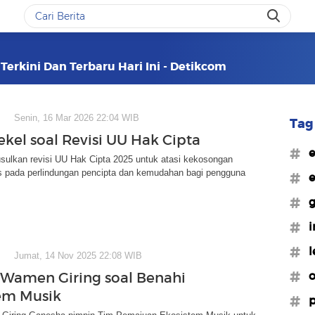
 Terkini Dan Terbaru Hari Ini - Detikcom
Senin, 16 Mar 2026 22:04 WIB
Tag 
kel soal Revisi UU Hak Cipta
#e
sulkan revisi UU Hak Cipta 2025 untuk atasi kekosongan
 pada perlindungan pencipta dan kemudahan bagi pengguna
#e
#g
#i
#l
Jumat, 14 Nov 2025 22:08 WIB
#o
Wamen Giring soal Benahi
em Musik
#p