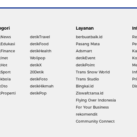
egori
Layanan
In
kNews
detikTravel
berbuatbaik.id
Re
kEdukasi
detikFood
Pasang Mata
Pe
kFinance
detikHealth
Adsmart
Ka
kInet
Wolipop
detikEvent
Ko
kHot
detikX
detikPoint
Me
kSport
20Detik
Trans Snow World
In
kbola
detikFoto
Trans Studio
Pr
kOto
detikHikmah
Bingkai.id
Di
kProperti
detikPop
Ziswafctarsa.id
Flying Over Indonesia
For Your Business
rekomendit
Community Connect