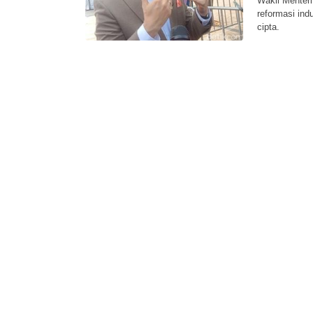
Wakil Menter
reformasi ind
cipta.