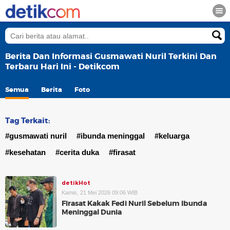
Berita Dan Informasi Gusmawati Nuril Terkini Dan
Terbaru Hari Ini - Detikcom
Semua
Berita
Foto
Tag Terkait:
#gusmawati nuril
#ibunda meninggal
#keluarga
#kesehatan
#cerita duka
#firasat
detikHot
Kamis, 21 Mei 2026 09:06 WIB
Firasat Kakak Fedi Nuril Sebelum Ibunda
Meninggal Dunia