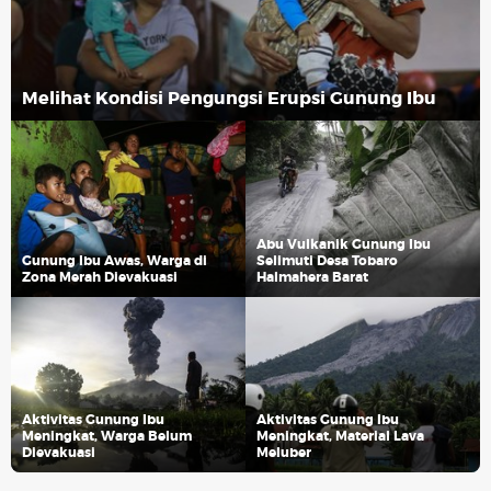
Melihat Kondisi Pengungsi Erupsi Gunung Ibu
Abu Vulkanik Gunung Ibu
Gunung Ibu Awas, Warga di
Selimuti Desa Tobaro
Zona Merah Dievakuasi
Halmahera Barat
Aktivitas Gunung Ibu
Aktivitas Gunung Ibu
Meningkat, Warga Belum
Meningkat, Material Lava
Dievakuasi
Meluber