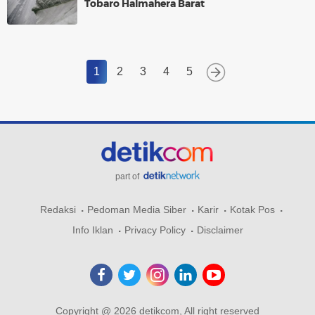
Tobaro Halmahera Barat
1
2
3
4
5
part of
Redaksi
Pedoman Media Siber
Karir
Kotak Pos
Info Iklan
Privacy Policy
Disclaimer
Copyright @ 2026 detikcom, All right reserved