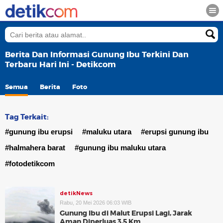
Berita Dan Informasi Gunung Ibu Terkini Dan
Terbaru Hari Ini - Detikcom
Semua
Berita
Foto
Tag Terkait:
#gunung ibu erupsi
#maluku utara
#erupsi gunung ibu
#halmahera barat
#gunung ibu maluku utara
#fotodetikcom
detikNews
Rabu, 20 Mei 2026 06:03 WIB
Gunung Ibu di Malut Erupsi Lagi, Jarak
Aman Diperluas 3,5 Km