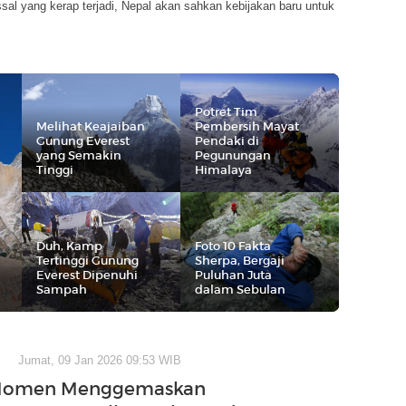
al yang kerap terjadi, Nepal akan sahkan kebijakan baru untuk
Potret Tim
Melihat Keajaiban
Pembersih Mayat
Gunung Everest
Pendaki di
yang Semakin
Pegunungan
Tinggi
Himalaya
Duh, Kamp
Foto 10 Fakta
Tertinggi Gunung
Sherpa, Bergaji
Everest Dipenuhi
Puluhan Juta
Sampah
dalam Sebulan
Jumat, 09 Jan 2026 09:53 WIB
Momen Menggemaskan