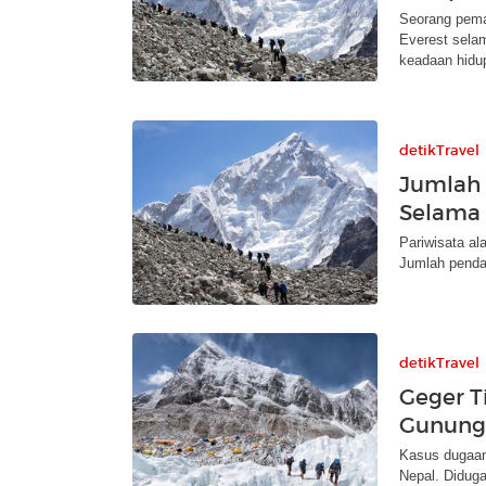
Seorang pema
Everest sela
keadaan hidu
detikTravel
Jumlah 
Selama 
Pariwisata al
Jumlah penda
detikTravel
Geger T
Gunung 
Kasus dugaan 
Nepal. Diduga