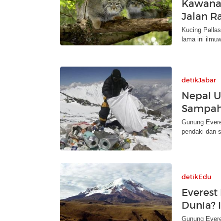
Kawanan
Jalan R
Kucing Pallas
lama ini ilm
detikJabar
Nepal 
Sampah 
Gunung Evere
pendaki dan s
detikEdu
Everest
Dunia? 
Gunung Everes