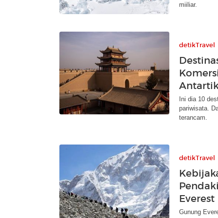
miiliar.
detikTravel
Destina
Komersi
Antarti
Ini dia 10 de
pariwisata. D
terancam.
detikTravel
Kebijak
Pendaki
Everest
Gunung Evere