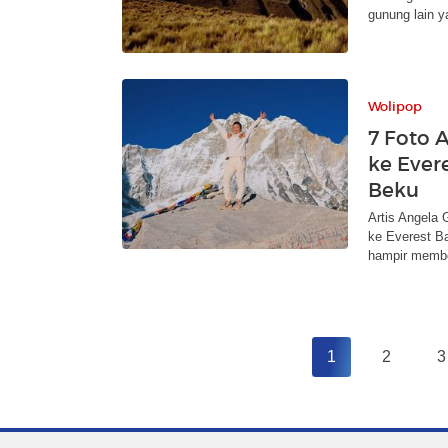
gunung lain ya
Wolipop
7 Foto 
ke Ever
Beku
Artis Angela
ke Everest B
hampir memb
1
2
3