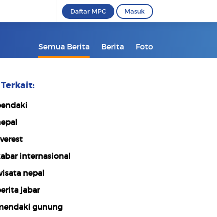
Daftar MPC
Masuk
Semua Berita
Berita
Foto
Terkait:
endaki
epal
verest
abar internasional
isata nepal
erita jabar
endaki gunung