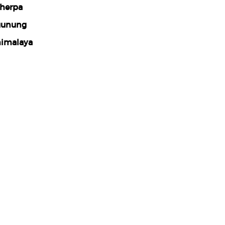
herpa
gunung
imalaya