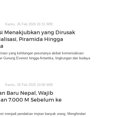
Kamis, 26 Feb 2026 16:31 WIB
si Menakjubkan yang Dirusak
alisasi, Piramida Hingga
ka
stinasi yang kehilangan pesonanya akibat komersialisasi
ari Gunung Everest hingga Antartika, lingkungan dan budaya
Kamis, 26 Feb 2026 10:06 WIB
an Baru Nepal, Wajib
an 7.000 M Sebelum ke
st menjadi pendakian impian banyak orang. Menghindari