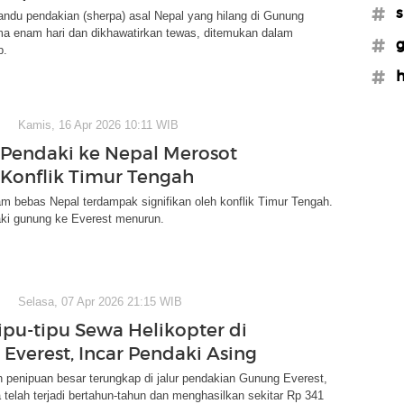
#s
ndu pendakian (sherpa) asal Nepal yang hilang di Gunung
ma enam hari dan dikhawatirkan tewas, ditemukan dalam
#
p.
#h
Kamis, 16 Apr 2026 10:11 WIB
Pendaki ke Nepal Merosot
Konflik Timur Tengah
am bebas Nepal terdampak signifikan oleh konflik Timur Tengah.
ki gunung ke Everest menurun.
Selasa, 07 Apr 2026 21:15 WIB
ipu-tipu Sewa Helikopter di
Everest, Incar Pendaki Asing
penipuan besar terungkap di jalur pendakian Gunung Everest,
 telah terjadi bertahun-tahun dan menghasilkan sekitar Rp 341