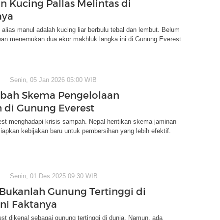
 Kucing Pallas Melintas di
aya
 alias manul adalah kucing liar berbulu tebal dan lembut. Belum
uwan menemukan dua ekor makhluk langka ini di Gunung Everest.
Senin, 05 Jan 2026 05:00 WIB
Ubah Skema Pengelolaan
di Gunung Everest
st menghadapi krisis sampah. Nepal hentikan skema jaminan
iapkan kebijakan baru untuk pembersihan yang lebih efektif.
Senin, 01 Des 2025 09:30 WIB
 Bukanlah Gunung Tertinggi di
Ini Faktanya
t dikenal sebagai gunung tertinggi di dunia. Namun, ada