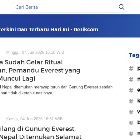
erkini Dan Terbaru Hari Ini - Detikcom
Minggu, 07 Jun 2026 16:18 WIB
Tag 
a Sudah Gelar Ritual
#p
n, Pemandu Everest yang
Muncul Lagi
#n
 Nepal ditemukan merayap turun dari Gunung Everest setelah
#e
ari tidak diketahui nasibnya.
#k
#w
Kamis, 04 Jun 2026 16:51 WIB
#b
Hilang di Gunung Everest,
#m
Nepal Ditemukan Selamat