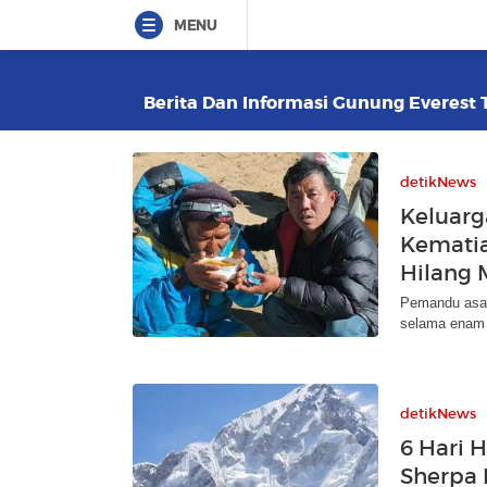
MENU
Berita Dan Informasi Gunung Everest T
detikNews
Keluarg
Kematia
Hilang 
Pemandu asal
selama enam h
detikNews
6 Hari 
Sherpa 