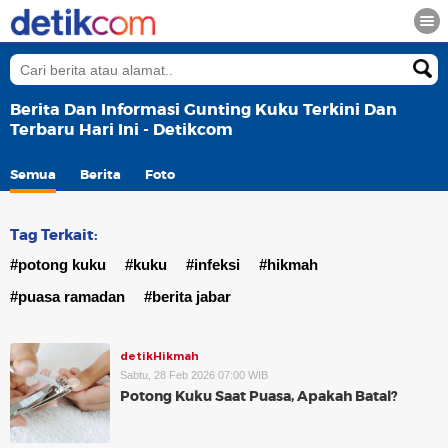
Berita Dan Informasi Gunting Kuku Terkini Dan
Terbaru Hari Ini - Detikcom
Semua
Berita
Foto
Tag Terkait:
#potong kuku
#kuku
#infeksi
#hikmah
#puasa ramadan
#berita jabar
detikHikmah
Sabtu, 28 Feb 2026 07:00 WIB
Potong Kuku Saat Puasa, Apakah Batal?