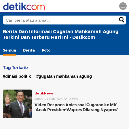
Berita Dan Informasi Gugatan Mahkamah Agung
Terkini Dan Terbaru Hari Ini - Detikcom
Semua
Berita
Foto
Tag Terkait:
#dinasi politik
#gugatan mahkamah agung
detikNews
Jumat, 27 Feb 2026 22:03 WIB
Video Respons Anies soal Gugatan ke MK
'Anak Presiden-Wapres Dilarang Nyapres'