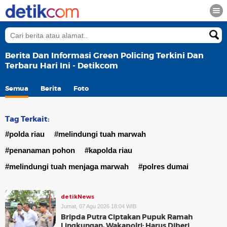
Berita Dan Informasi Green Policing Terkini Dan
Terbaru Hari Ini - Detikcom
Semua
Berita
Foto
Tag Terkait:
#polda riau
#melindungi tuah marwah
#penanaman pohon
#kapolda riau
#melindungi tuah menjaga marwah
#polres dumai
detikNews
Jumat, 07 Agu 2026 18:04 WIB
Bripda Putra Ciptakan Pupuk Ramah
Lingkungan, Wakapolri: Harus Diberi