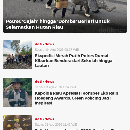
Potret 'Gajah' hingga 'Domba' Berlari untuk
Selamatkan Hutan Riau
detikNews
Selasa, 04 Agu 2026 08:17 WIB
Ekspedisi Merah Putih Polres Dumai
Kibarkan Bendera dari Sekolah hingga
Lautan
detikNews
Senin, 03 Agu 2026 13:48 WIB
Kapolda Riau Apresiasi Kombes Eko Raih
Hoegeng Awards: Green Policing Jadi
Inspirasi
detikNews
Sabtu, 01 Agu 2026 11:42 WIB