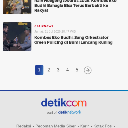
Raih Hoegeng Awards 2026, Kombes Eko
Budhi Bahagia Bisa Terus Berbakti ke
Rakyat
detikNews
Jumat, 31 Jul 2026 20:47 WIB
Kombes Eko Budhi, Sang Orkestrator
Green Policing di Bumi Lancang Kuning
1
2
3
4
5
part of
Redaksi
Pedoman Media Siber
Karir
Kotak Pos