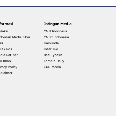
formasi
Jaringan Media
daksi
CNN Indonesia
doman Media Siber
CNBC Indonesia
rir
Haibunda
tak Pos
Insertlive
dia Partner
Beautynesia
fo Iklan
Female Daily
ivacy Policy
CXO Media
sclaimer