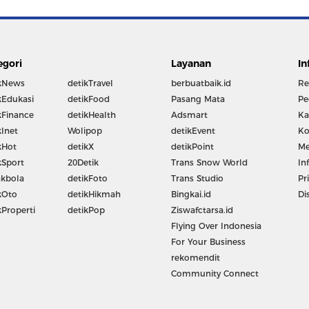
egori
Layanan
In
kNews
detikTravel
berbuatbaik.id
Re
kEdukasi
detikFood
Pasang Mata
Pe
kFinance
detikHealth
Adsmart
Ka
kInet
Wolipop
detikEvent
Ko
kHot
detikX
detikPoint
Me
kSport
20Detik
Trans Snow World
In
kbola
detikFoto
Trans Studio
Pr
kOto
detikHikmah
Bingkai.id
Di
kProperti
detikPop
Ziswafctarsa.id
Flying Over Indonesia
For Your Business
rekomendit
Community Connect