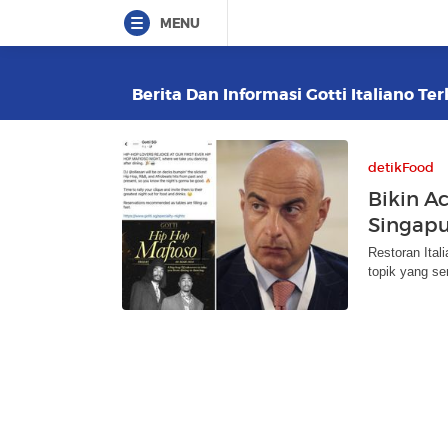
MENU
Berita Dan Informasi Gotti Italiano Ter
detikFood
Bikin A
Singapu
Restoran Ital
topik yang sen