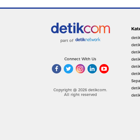
Kat
deti
part of
deti
deti
Connect With Us
deti
deti
deti
Sepa
deti
Copyright @ 2026 detikcom.
All right reserved
deti