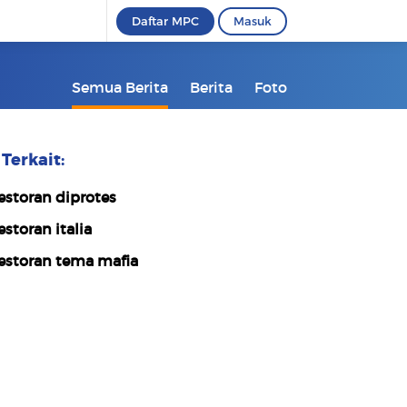
Daftar MPC
Masuk
Semua Berita
Berita
Foto
Terkait:
estoran diprotes
estoran italia
estoran tema mafia