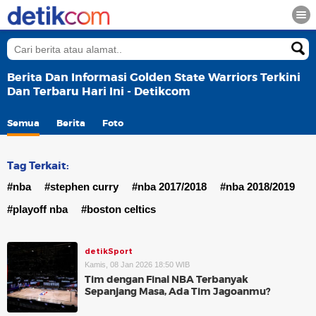
Berita Dan Informasi Golden State Warriors Terkini
Dan Terbaru Hari Ini - Detikcom
Semua
Berita
Foto
Tag Terkait:
#nba
#stephen curry
#nba 2017/2018
#nba 2018/2019
#playoff nba
#boston celtics
detikSport
Kamis, 08 Jan 2026 18:50 WIB
Tim dengan Final NBA Terbanyak
Sepanjang Masa, Ada Tim Jagoanmu?