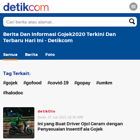
Berita Dan Informasi Gojek2020 Terkini Dan
Terbaru Hari Ini - Detikcom
Semua
Berita
Foto
Tag Terkait:
#gojek
#gofood
#covid-19
#gopay
#umkm
#halodoc
detikOto
Senin, 07 Jun 2021 16:36 WIB
Ini yang Buat Driver Ojol Geram dengan
Penyesuaian Insentif ala Gojek