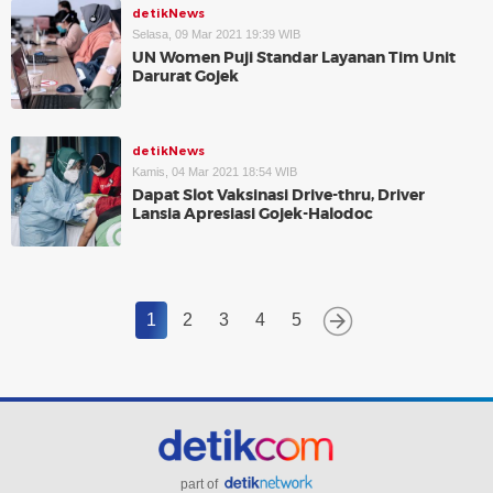
detikNews
Selasa, 09 Mar 2021 19:39 WIB
UN Women Puji Standar Layanan Tim Unit
Darurat Gojek
detikNews
Kamis, 04 Mar 2021 18:54 WIB
Dapat Slot Vaksinasi Drive-thru, Driver
Lansia Apresiasi Gojek-Halodoc
1
2
3
4
5
part of