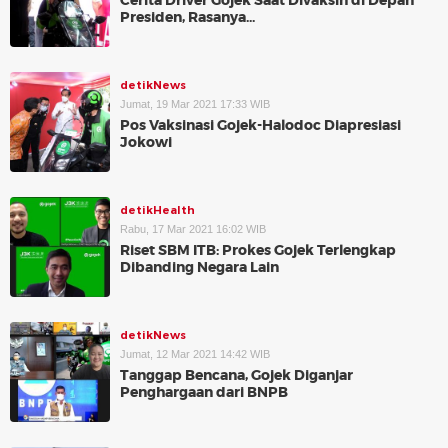
Cerita Driver Gojek Saat Divaksin di Depan
Presiden, Rasanya...
detikNews
Jumat, 19 Mar 2021 17:33 WIB
Pos Vaksinasi Gojek-Halodoc Diapresiasi
Jokowi
detikHealth
Rabu, 17 Mar 2021 16:02 WIB
Riset SBM ITB: Prokes Gojek Terlengkap
Dibanding Negara Lain
detikNews
Jumat, 12 Mar 2021 14:42 WIB
Tanggap Bencana, Gojek Diganjar
Penghargaan dari BNPB