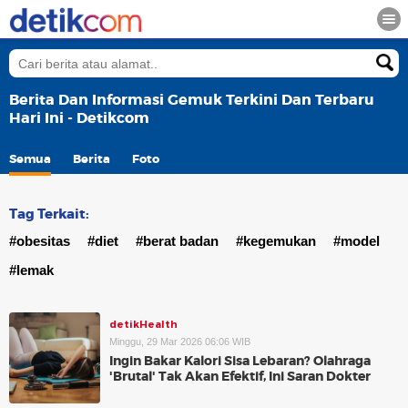
Berita Dan Informasi Gemuk Terkini Dan Terbaru
Hari Ini - Detikcom
Semua
Berita
Foto
Tag Terkait:
#obesitas
#diet
#berat badan
#kegemukan
#model
#lemak
detikHealth
Minggu, 29 Mar 2026 06:06 WIB
Ingin Bakar Kalori Sisa Lebaran? Olahraga
'Brutal' Tak Akan Efektif, Ini Saran Dokter