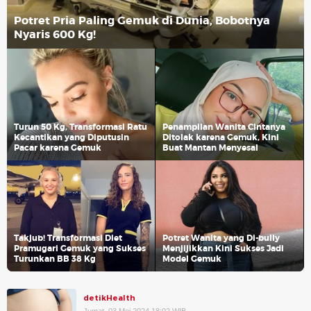
Potret Pria Paling Gemuk di Dunia, Bobotnya
Nyaris 600 Kg!
Turun 50 Kg, Transformasi Ratu
Penampilan Wanita Cintanya
Kecantikan yang Diputusin
Ditolak karena Gemuk, Kini
Pacar karena Gemuk
Buat Mantan Menyesal
Takjub! Transformasi Diet
Potret Wanita yang Di-bully
Pramugari Gemuk yang Sukses
Menjijikkan Kini Sukses Jadi
Turunkan BB 38 Kg
Model Gemuk
detikHealth