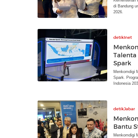
Kementerian 
di Bandung u
2026.
detikInet
Menkomd
Talenta
Spark
Menkomdigi Me
Spark. Progra
Indonesia 203
detikJabar
Menkomd
Bantu S
Menkomdigi M