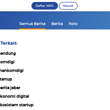
Daftar MPC
Masuk
Semua Berita
Berita
Foto
Terkait:
bandung
omdigi
menkomdigi
tartup
erita jabar
konomi digital
kosistem startup