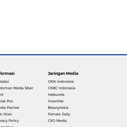
formasi
Jaringan Media
daksi
CNN Indonesia
doman Media Siber
CNBC Indonesia
rir
Haibunda
tak Pos
Insertlive
dia Partner
Beautynesia
fo Iklan
Female Daily
ivacy Policy
CXO Media