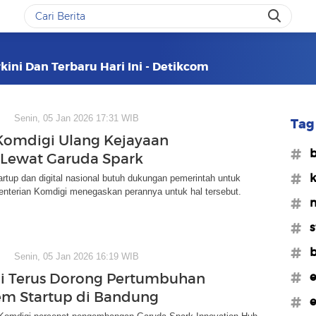
kini Dan Terbaru Hari Ini - Detikcom
Senin, 05 Jan 2026 17:31 WIB
Tag 
omdigi Ulang Kejayaan
#
 Lewat Garuda Spark
#k
rtup dan digital nasional butuh dukungan pemerintah untuk
nterian Komdigi menegaskan perannya untuk hal tersebut.
#
#s
#b
Senin, 05 Jan 2026 16:19 WIB
#e
i Terus Dorong Pertumbuhan
em Startup di Bandung
#e