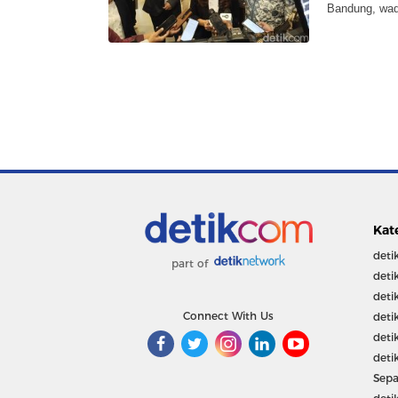
Bandung, wada
Kat
deti
part of
deti
deti
Connect With Us
deti
deti
deti
Sepa