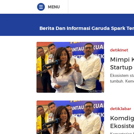
MENU
Berita Dan Informasi Garuda Spark Ter
detikInet
Mimpi K
Startup
Ekosistem sta
tumbuh. Keme
detikJabar
Komdig
Ekosist