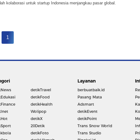
h kolaborasi untuk startup Indonesia menjangkau pasar global.
1
egori
Layanan
In
kNews
detikTravel
berbuatbaik.id
Re
kEdukasi
detikFood
Pasang Mata
Pe
kFinance
detikHealth
Adsmart
Ka
kInet
Wolipop
detikEvent
Ko
kHot
detikX
detikPoint
Me
kSport
20Detik
Trans Snow World
In
kbola
detikFoto
Trans Studio
Pr