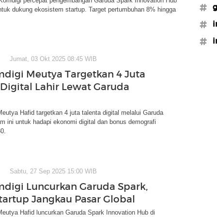
Komdigi percepat pengembangan Garuda Spark Innovation Hub
#g
ntuk dukung ekosistem startup. Target pertumbuhan 8% hingga
#i
#i
Jumat, 03 Okt 2025 08:45 WIB
igi Meutya Targetkan 4 Juta
 Digital Lahir Lewat Garuda
utya Hafid targetkan 4 juta talenta digital melalui Garuda
m ini untuk hadapi ekonomi digital dan bonus demografi
0.
Sabtu, 27 Sep 2025 15:00 WIB
igi Luncurkan Garuda Spark,
tartup Jangkau Pasar Global
eutya Hafid luncurkan Garuda Spark Innovation Hub di