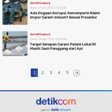
detikFinance
Senin, 10 Okt 2022 17:23 WIB
Ada Dugaan Korupsi, Kemenperin Klaim
Impor Garam Industri Sesuai Prosedur
detikFinance
Jumat, 05 Agu 2022 13:59 WIB
Target Serapan Garam Petani Lokal RI
Masih Jauh Panggang dari Api
1
2
3
4
5
part of