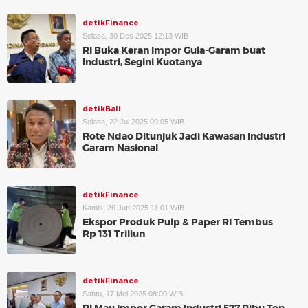
detikFinance
Selasa, 30 Des 2025 12:13 WIB
RI Buka Keran Impor Gula-Garam buat
Industri, Segini Kuotanya
detikBali
Selasa, 22 Jul 2025 09:05 WIB
Rote Ndao Ditunjuk Jadi Kawasan Industri
Garam Nasional
detikFinance
Kamis, 26 Jun 2025 11:01 WIB
Ekspor Produk Pulp & Paper RI Tembus
Rp 131 Triliun
detikFinance
Sabtu, 17 Mei 2025 08:00 WIB