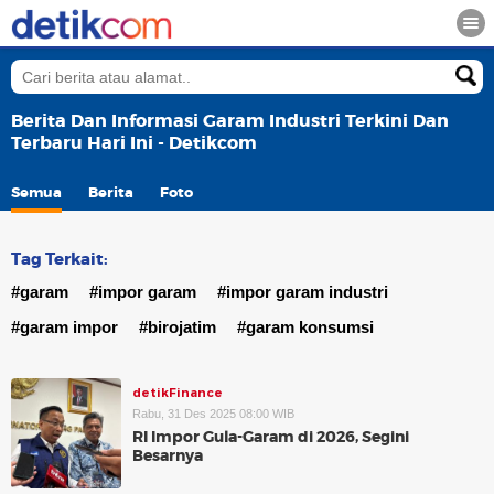
Berita Dan Informasi Garam Industri Terkini Dan
Terbaru Hari Ini - Detikcom
Semua
Berita
Foto
Tag Terkait:
#garam
#impor garam
#impor garam industri
#garam impor
#birojatim
#garam konsumsi
detikFinance
Rabu, 31 Des 2025 08:00 WIB
RI Impor Gula-Garam di 2026, Segini
Besarnya