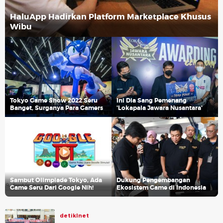
HaluApp Hadirkan Platform Marketplace Khusus
Wibu
Tokyo Game Show 2022 Seru
Ini Dia Sang Pemenang
Banget, Surganya Para Gamers
'Lokapala Jawara Nusantara'
Sambut Olimpiade Tokyo, Ada
Dukung Pengembangan
Game Seru Dari Google Nih!
Ekosistem Game di Indonesia
detikInet