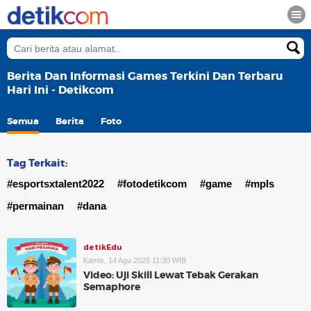
Berita Dan Informasi Games Terkini Dan Terbaru
Hari Ini - Detikcom
Semua
Berita
Foto
Tag Terkait:
#esportsxtalent2022
#fotodetikcom
#game
#mpls
#permainan
#dana
detikEdu
Kamis, 14 Agu 2025 11:30 WIB
Video: Uji Skill Lewat Tebak Gerakan
Semaphore