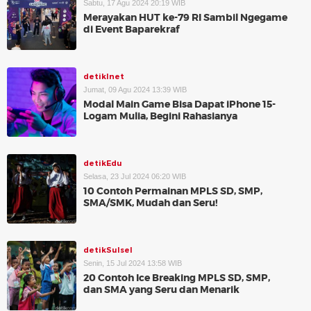
Sabtu, 17 Agu 2024 20:19 WIB
Merayakan HUT ke-79 RI Sambil Ngegame
di Event Baparekraf
detikInet
Jumat, 09 Agu 2024 13:39 WIB
Modal Main Game Bisa Dapat iPhone 15-
Logam Mulia, Begini Rahasianya
detikEdu
Selasa, 23 Jul 2024 06:20 WIB
10 Contoh Permainan MPLS SD, SMP,
SMA/SMK, Mudah dan Seru!
detikSulsel
Senin, 15 Jul 2024 13:58 WIB
20 Contoh Ice Breaking MPLS SD, SMP,
dan SMA yang Seru dan Menarik