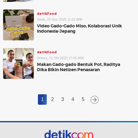
detikFood
Senin, 03 Nov 2025 11:03 WIB
Video Gado-Gado Miso, Kolaborasi Unik
Indonesia-Jepang
detikFood
Selasa, 21 Okt 2025 17:00 WIB
Makan Gado-gado Bentuk Pot, Raditya
Dika Bikin Netizen Penasaran
1
2
3
4
5