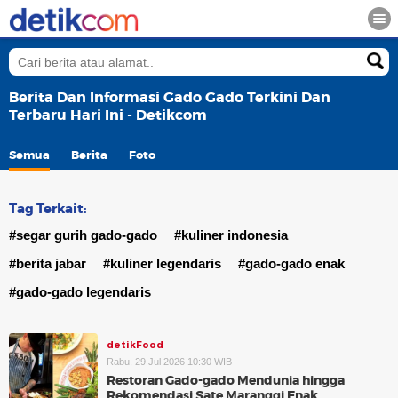
Berita Dan Informasi Gado Gado Terkini Dan
Terbaru Hari Ini - Detikcom
Semua
Berita
Foto
Tag Terkait:
#segar gurih gado-gado
#kuliner indonesia
#berita jabar
#kuliner legendaris
#gado-gado enak
#gado-gado legendaris
detikFood
Rabu, 29 Jul 2026 10:30 WIB
Restoran Gado-gado Mendunia hingga
Rekomendasi Sate Maranggi Enak