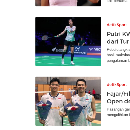
kali pertama.
detikSport
Putri K
dari Tu
Pebulutangkis
hasil maksima
pengalaman b
detikSport
Fajar/Fi
Open de
Pasangan gan
mengalihkan 