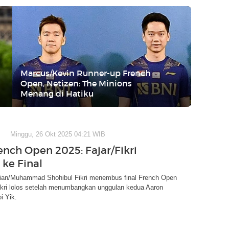
Marcus/Kevin Runner-up French
Open, Netizen: The Minions
Menang di Hatiku
Minggu, 26 Okt 2025 04:21 WIB
ench Open 2025: Fajar/Fikri
ke Final
lfian/Muhammad Shohibul Fikri menembus final French Open
ikri lolos setelah menumbangkan unggulan kedua Aaron
i Yik.