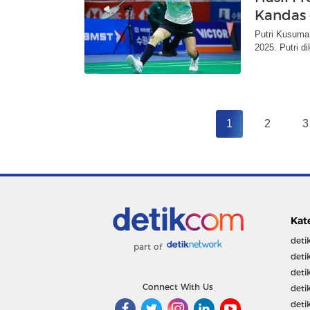
Kandas 
Putri Kusuma
2025. Putri 
1
2
3
Kat
deti
part of
deti
deti
Connect With Us
deti
deti