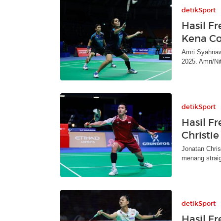
detikSport
Hasil F
Kena Co
Amri Syahnaw
2025. Amri/N
detikSport
Hasil F
Christie
Jonatan Chris
menang straig
detikSport
Hasil F