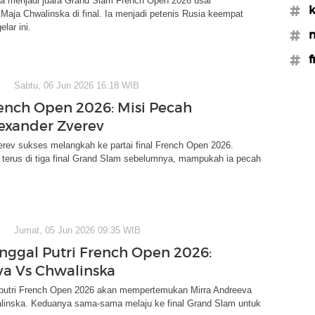
va menjadi juara Grand Slam French Open 2026 usai
#k
aja Chwalinska di final. Ia menjadi petenis Rusia keempat
lar ini.
#m
#f
Sabtu, 06 Jun 2026 16:18 WIB
rench Open 2026: Misi Pecah
lexander Zverev
rev sukses melangkah ke partai final French Open 2026.
 terus di tiga final Grand Slam sebelumnya, mampukah ia pecah
Jumat, 05 Jun 2026 09:35 WIB
unggal Putri French Open 2026:
a Vs Chwalinska
l putri French Open 2026 akan mempertemukan Mirra Andreeva
linska. Keduanya sama-sama melaju ke final Grand Slam untuk