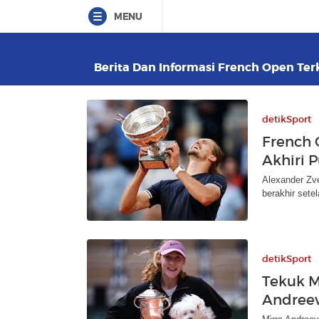
MENU
Berita Dan Informasi French Open Terk
detikSport
French 
Akhiri 
Alexander Zve
berakhir sete
detikSport
Tekuk M
Andreev