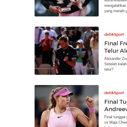
Mirra Andree
mengalahkan M
yang meraih ge
detikSport
Final F
Telur A
Alexander Zve
Setelah kalah
telur?
detikSport
Final T
Andreev
Final tungga
vs Maja Chwa