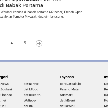
di Babak Pertama
 Wardani kandas di babak pertama (32 besar) French Open
dikalahkan Tomoka Miyazaki dua gim langsung.
4
5
egori
Layanan
In
kNews
detikTravel
berbuatbaik.id
Re
kEdukasi
detikFood
Pasang Mata
Pe
kFinance
detikHealth
Adsmart
Ka
kInet
Wolipop
detikEvent
Ko
kHot
detikX
detikPoint
Me