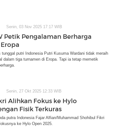
Senin, 03 Nov 2025 17:17 WIB
W Petik Pengalaman Berharga
r Eropa
 tunggal putri Indonesia Putri Kusuma Wardani tidak meraih
l dalam tiga turnamen di Eropa. Tapi ia tetap memetik
erharga.
Senin, 27 Okt 2025 12:33 WIB
kri Alihkan Fokus ke Hylo
ngan Fisik Terkuras
da putra Indonesia Fajar Alfian/Muhammad Shohibul Fikri
fokusnya ke Hylo Open 2025.