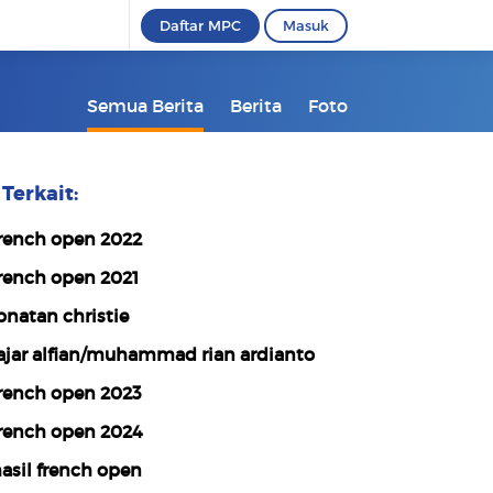
Daftar MPC
Masuk
Semua Berita
Berita
Foto
Terkait:
rench open 2022
rench open 2021
onatan christie
ajar alfian/muhammad rian ardianto
rench open 2023
rench open 2024
asil french open