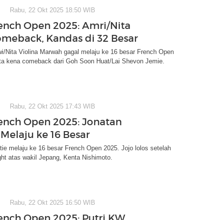
Rabu, 22 Okt 2025 18:50 WIB
rench Open 2025: Amri/Nita
meback, Kandas di 32 Besar
i/Nita Violina Marwah gagal melaju ke 16 besar French Open
ita kena comeback dari Goh Soon Huat/Lai Shevon Jemie.
Rabu, 22 Okt 2025 17:43 WIB
rench Open 2025: Jonatan
 Melaju ke 16 Besar
tie melaju ke 16 besar French Open 2025. Jojo lolos setelah
ht atas wakil Jepang, Kenta Nishimoto.
Rabu, 22 Okt 2025 16:50 WIB
rench Open 2025: Putri KW