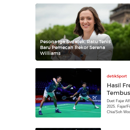
Pesona Iga Swiatek, Ratu Tenis
Baru Pemecah Rekor Serena
Williams
detikSport
Hasil Fr
Tembus 
Duet Fajar A
2025. Fajar/F
Chia/Soh Woo