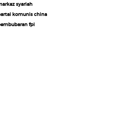
arkaz syariah
artai komunis china
embubaran fpi