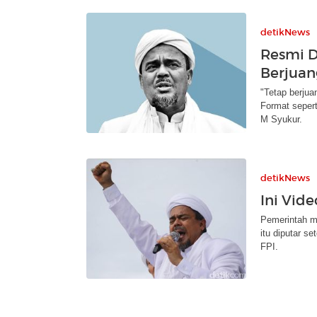
detikNews
Resmi D
Berjua
"Tetap berjua
Format sepert
M Syukur.
detikNews
Ini Vid
Pemerintah m
itu diputar 
FPI.