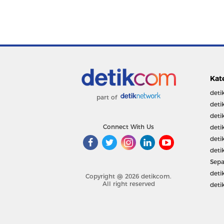
Kat
deti
part of
deti
deti
Connect With Us
deti
deti
deti
Sepa
deti
Copyright @ 2026 detikcom.
All right reserved
deti