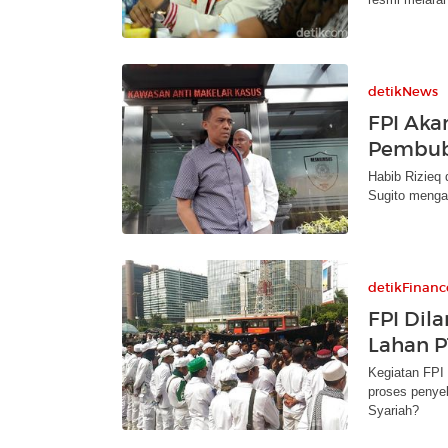
detikNews
FPI Aka
Pembub
Habib Rizieq
Sugito menga
detikFinanc
FPI Dil
Lahan P
Kegiatan FPI 
proses penye
Syariah?