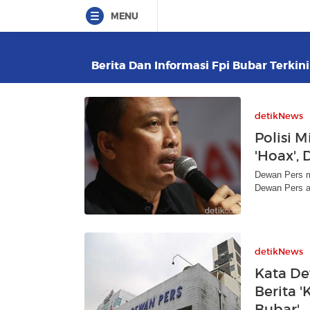
MENU
Berita Dan Informasi Fpi Bubar Terkini
detikNews
Polisi M
'Hoax',
Dewan Pers m
Dewan Pers at
detikNews
Kata De
Berita 
Bubar'