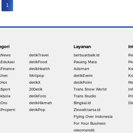
1
egori
Layanan
In
kNews
detikTravel
berbuatbaik.id
Re
kEdukasi
detikFood
Pasang Mata
Pe
kFinance
detikHealth
Adsmart
Ka
kInet
Wolipop
detikEvent
Ko
kHot
detikX
detikPoint
Me
kSport
20Detik
Trans Snow World
In
kbola
detikFoto
Trans Studio
Pr
kOto
detikHikmah
Bingkai.id
Di
kProperti
detikPop
Ziswafctarsa.id
Flying Over Indonesia
For Your Business
rekomendit