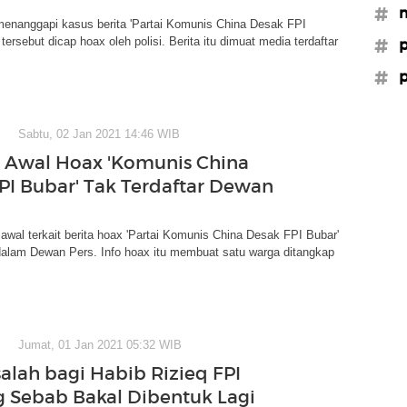
#m
enanggapi kasus berita 'Partai Komunis China Desak FPI
 tersebut dicap hoax oleh polisi. Berita itu dimuat media terdaftar
#p
#p
Sabtu, 02 Jan 2021 14:46 WIB
Awal Hoax 'Komunis China
PI Bubar' Tak Terdaftar Dewan
awal terkait berita hoax 'Partai Komunis China Desak FPI Bubar'
 dalam Dewan Pers. Info hoax itu membuat satu warga ditangkap
Jumat, 01 Jan 2021 05:32 WIB
alah bagi Habib Rizieq FPI
g Sebab Bakal Dibentuk Lagi