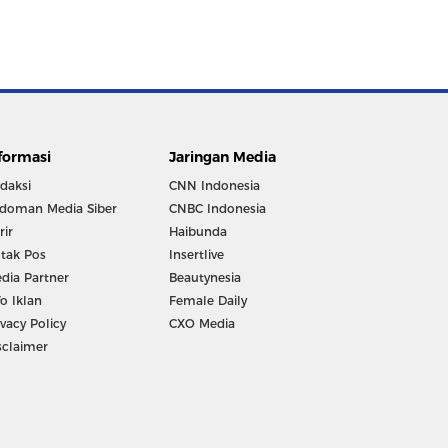
formasi
Jaringan Media
daksi
CNN Indonesia
doman Media Siber
CNBC Indonesia
rir
Haibunda
tak Pos
Insertlive
dia Partner
Beautynesia
fo Iklan
Female Daily
ivacy Policy
CXO Media
sclaimer