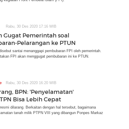
Rabu, 30 Des 2020 17:16 WIB
n Gugat Pemerintah soal
aran-Pelarangan ke PTUN
 disebut santai menanggapi pembubaran FPI oleh pemerintah.
takan FPI akan menggugat pembubaran ini ke PTUN.
e
Rabu, 30 Des 2020 16:20 WIB
arang, BPN: 'Penyelamatan'
TPN Bisa Lebih Cepat
resmi dilarang. Berkaitan dengan hal tersebut, bagaimana
lamatan tanah milik PTPN VIII yang dibangun Ponpes Markaz