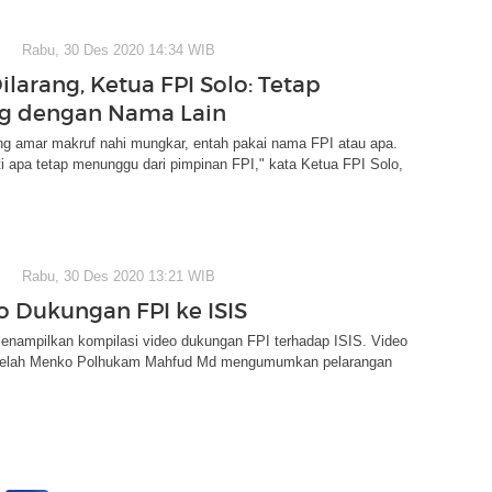
Rabu, 30 Des 2020 14:34 WIB
ilarang, Ketua FPI Solo: Tetap
ng dengan Nama Lain
ng amar makruf nahi mungkar, entah pakai nama FPI atau apa.
i apa tetap menunggu dari pimpinan FPI," kata Ketua FPI Solo,
Rabu, 30 Des 2020 13:21 WIB
eo Dukungan FPI ke ISIS
enampilkan kompilasi video dukungan FPI terhadap ISIS. Video
setelah Menko Polhukam Mahfud Md mengumumkan pelarangan