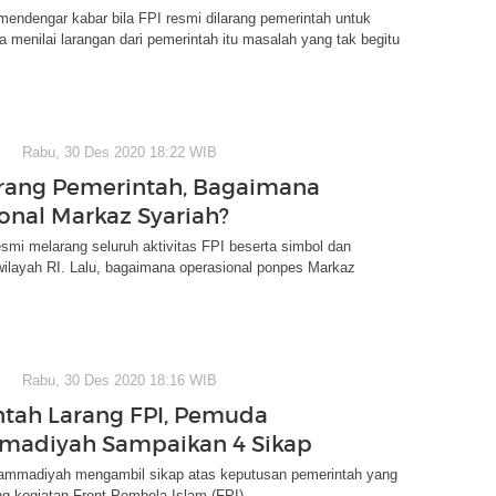
mendengar kabar bila FPI resmi dilarang pemerintah untuk
Ia menilai larangan dari pemerintah itu masalah yang tak begitu
Rabu, 30 Des 2020 18:22 WIB
arang Pemerintah, Bagaimana
onal Markaz Syariah?
smi melarang seluruh aktivitas FPI beserta simbol dan
 wilayah RI. Lalu, bagaimana operasional ponpes Markaz
Rabu, 30 Des 2020 18:16 WIB
tah Larang FPI, Pemuda
adiyah Sampaikan 4 Sikap
madiyah mengambil sikap atas keputusan pemerintah yang
g kegiatan Front Pembela Islam (FPI).