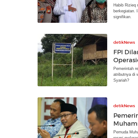
Habib Rizieq 
berkegiatan. 
signifikan.
detikNews
FPI Dil
Operasi
Pemerintah re
atributnya di
Syariah?
detikNews
Pemerin
Muhamm
Pemuda Muham
resmi melaran