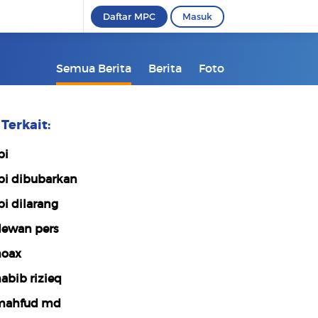
Daftar MPC
Masuk
Semua Berita
Berita
Foto
Terkait:
pi
pi dibubarkan
pi dilarang
ewan pers
oax
abib rizieq
mahfud md