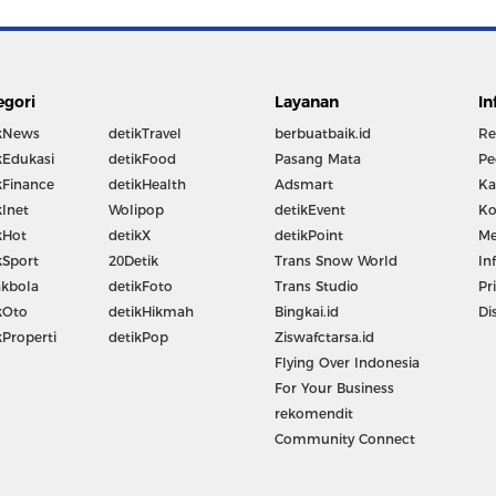
egori
Layanan
In
kNews
detikTravel
berbuatbaik.id
Re
kEdukasi
detikFood
Pasang Mata
Pe
kFinance
detikHealth
Adsmart
Ka
kInet
Wolipop
detikEvent
Ko
kHot
detikX
detikPoint
Me
kSport
20Detik
Trans Snow World
In
kbola
detikFoto
Trans Studio
Pr
kOto
detikHikmah
Bingkai.id
Di
kProperti
detikPop
Ziswafctarsa.id
Flying Over Indonesia
For Your Business
rekomendit
Community Connect