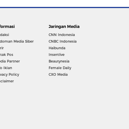
formasi
Jaringan Media
daksi
CNN Indonesia
doman Media Siber
CNBC Indonesia
rir
Haibunda
tak Pos
Insertlive
dia Partner
Beautynesia
fo Iklan
Female Daily
ivacy Policy
CXO Media
sclaimer