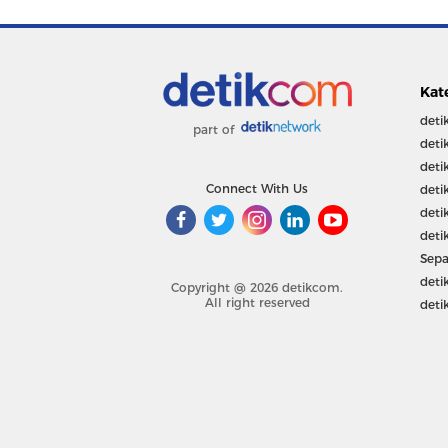
Kat
deti
part of
deti
deti
Connect With Us
deti
deti
deti
Sepa
deti
Copyright @ 2026 detikcom.
All right reserved
deti