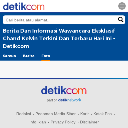
Berita Dan Informasi Wawancara Eksklusif
Chand Kelvin Terkini Dan Terbaru Hari Ini -
Detikcom
Semua
Berita
Foto
part of
Redaksi
Pedoman Media Siber
Karir
Kotak Pos
Info Iklan
Privacy Policy
Disclaimer