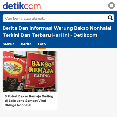
Berita Dan Informasi Warung Bakso Nonhalal
Terkini Dan Terbaru Hari Ini - Detikcom
Semua
Berita
Foto
8 Potret Bakso Remaja Gading
di Solo yang Sempat Viral
Diduga Nonhalal