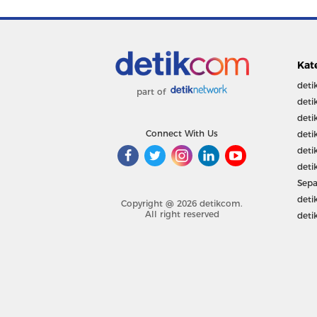
Kat
deti
part of
deti
deti
Connect With Us
deti
deti
deti
Sepa
deti
Copyright @ 2026 detikcom.
All right reserved
deti