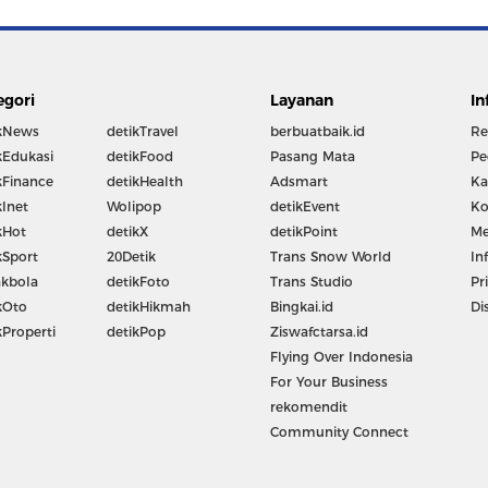
egori
Layanan
In
kNews
detikTravel
berbuatbaik.id
Re
kEdukasi
detikFood
Pasang Mata
Pe
kFinance
detikHealth
Adsmart
Ka
kInet
Wolipop
detikEvent
Ko
kHot
detikX
detikPoint
Me
kSport
20Detik
Trans Snow World
In
kbola
detikFoto
Trans Studio
Pr
kOto
detikHikmah
Bingkai.id
Di
kProperti
detikPop
Ziswafctarsa.id
Flying Over Indonesia
For Your Business
rekomendit
Community Connect