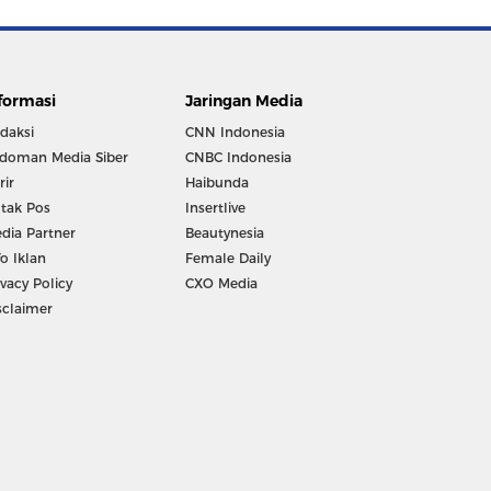
formasi
Jaringan Media
daksi
CNN Indonesia
doman Media Siber
CNBC Indonesia
rir
Haibunda
tak Pos
Insertlive
dia Partner
Beautynesia
fo Iklan
Female Daily
ivacy Policy
CXO Media
sclaimer