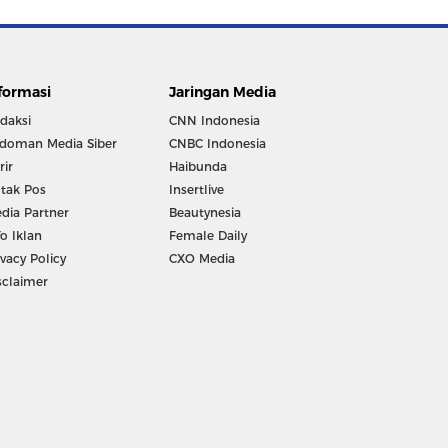
formasi
Jaringan Media
daksi
CNN Indonesia
doman Media Siber
CNBC Indonesia
rir
Haibunda
tak Pos
Insertlive
dia Partner
Beautynesia
fo Iklan
Female Daily
ivacy Policy
CXO Media
sclaimer