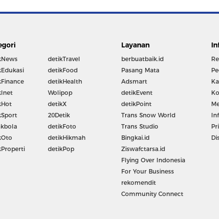
egori
Layanan
In
kNews
detikTravel
berbuatbaik.id
Re
kEdukasi
detikFood
Pasang Mata
Pe
kFinance
detikHealth
Adsmart
Ka
kInet
Wolipop
detikEvent
Ko
kHot
detikX
detikPoint
Me
kSport
20Detik
Trans Snow World
In
kbola
detikFoto
Trans Studio
Pr
kOto
detikHikmah
Bingkai.id
Di
kProperti
detikPop
Ziswafctarsa.id
Flying Over Indonesia
For Your Business
rekomendit
Community Connect