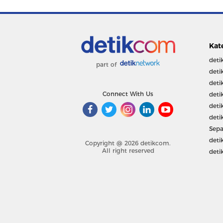
Kat
deti
part of
deti
deti
Connect With Us
deti
deti
deti
Sepa
deti
Copyright @ 2026 detikcom.
All right reserved
deti