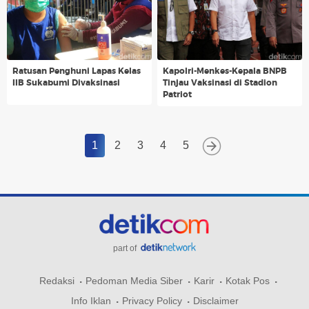
Ratusan Penghuni Lapas Kelas
Kapolri-Menkes-Kepala BNPB
IIB Sukabumi Divaksinasi
Tinjau Vaksinasi di Stadion
Patriot
1
2
3
4
5
part of
Redaksi
Pedoman Media Siber
Karir
Kotak Pos
Info Iklan
Privacy Policy
Disclaimer