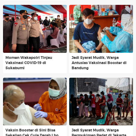
Momen Wakapolri Tinjau
Jadi Syarat Mudik, Warga
Vaksinasi COVID-19 di
Antusias Vaksinasi Booster di
Sukabumi
Bandung
Vaksin Booster di Sini Bisa
Jadi Syarat Mudik, Warga
Sekalian Cek Gula Darah Lho
Permukiman Padat di Jakarta