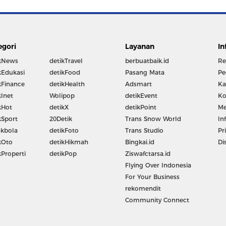
egori
Layanan
In
kNews
detikTravel
berbuatbaik.id
Re
kEdukasi
detikFood
Pasang Mata
Pe
kFinance
detikHealth
Adsmart
Ka
kInet
Wolipop
detikEvent
Ko
kHot
detikX
detikPoint
Me
kSport
20Detik
Trans Snow World
In
kbola
detikFoto
Trans Studio
Pr
kOto
detikHikmah
Bingkai.id
Di
kProperti
detikPop
Ziswafctarsa.id
Flying Over Indonesia
For Your Business
rekomendit
Community Connect