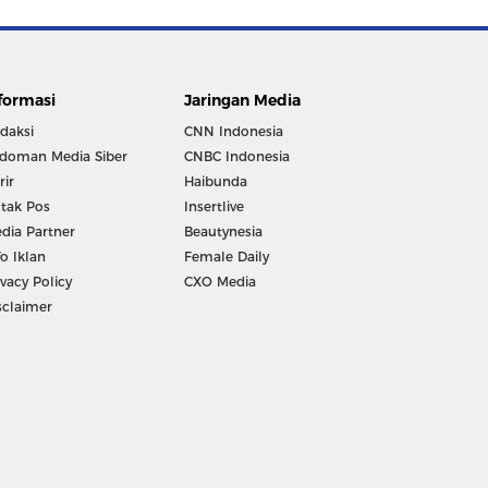
formasi
Jaringan Media
daksi
CNN Indonesia
doman Media Siber
CNBC Indonesia
rir
Haibunda
tak Pos
Insertlive
dia Partner
Beautynesia
fo Iklan
Female Daily
ivacy Policy
CXO Media
sclaimer