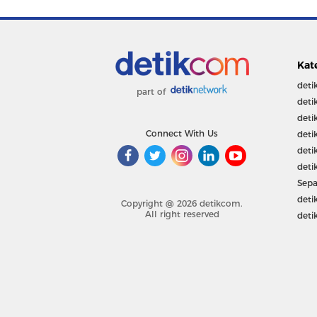
Kat
deti
part of
deti
deti
Connect With Us
deti
deti
deti
Sepa
deti
Copyright @ 2026 detikcom.
All right reserved
deti