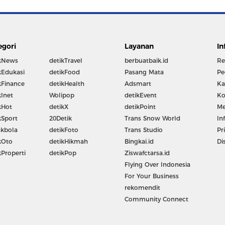
egori
Layanan
In
kNews
detikTravel
berbuatbaik.id
Re
kEdukasi
detikFood
Pasang Mata
Pe
kFinance
detikHealth
Adsmart
Ka
kInet
Wolipop
detikEvent
Ko
kHot
detikX
detikPoint
Me
kSport
20Detik
Trans Snow World
In
kbola
detikFoto
Trans Studio
Pr
kOto
detikHikmah
Bingkai.id
Di
kProperti
detikPop
Ziswafctarsa.id
Flying Over Indonesia
For Your Business
rekomendit
Community Connect