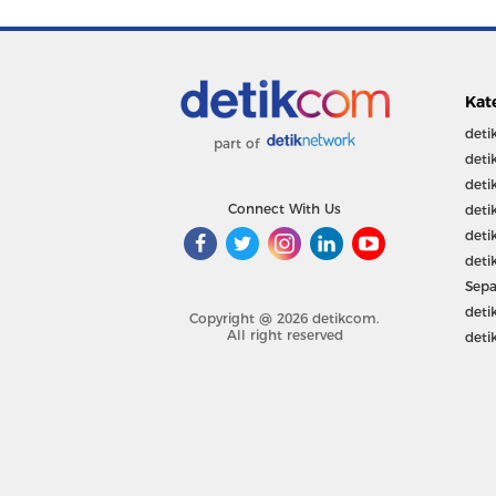
Kat
deti
part of
deti
deti
Connect With Us
deti
deti
deti
Sepa
deti
Copyright @ 2026 detikcom.
All right reserved
deti