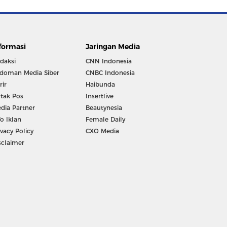
formasi
Jaringan Media
daksi
CNN Indonesia
doman Media Siber
CNBC Indonesia
rir
Haibunda
tak Pos
Insertlive
dia Partner
Beautynesia
fo Iklan
Female Daily
ivacy Policy
CXO Media
sclaimer