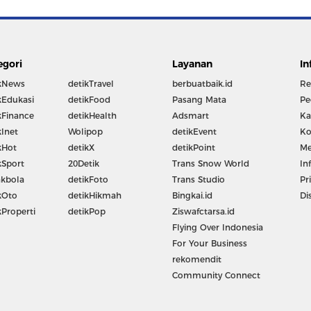
egori
Layanan
In
kNews
detikTravel
berbuatbaik.id
Re
kEdukasi
detikFood
Pasang Mata
Pe
kFinance
detikHealth
Adsmart
Ka
kInet
Wolipop
detikEvent
Ko
kHot
detikX
detikPoint
Me
kSport
20Detik
Trans Snow World
In
kbola
detikFoto
Trans Studio
Pr
kOto
detikHikmah
Bingkai.id
Di
kProperti
detikPop
Ziswafctarsa.id
Flying Over Indonesia
For Your Business
rekomendit
Community Connect