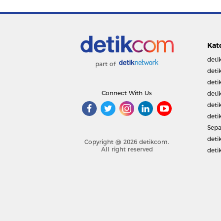
Kat
deti
part of
deti
deti
Connect With Us
deti
deti
deti
Sepa
deti
Copyright @ 2026 detikcom.
All right reserved
deti