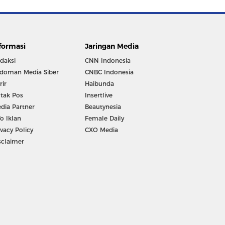
formasi
Jaringan Media
daksi
CNN Indonesia
doman Media Siber
CNBC Indonesia
rir
Haibunda
tak Pos
Insertlive
dia Partner
Beautynesia
fo Iklan
Female Daily
ivacy Policy
CXO Media
sclaimer