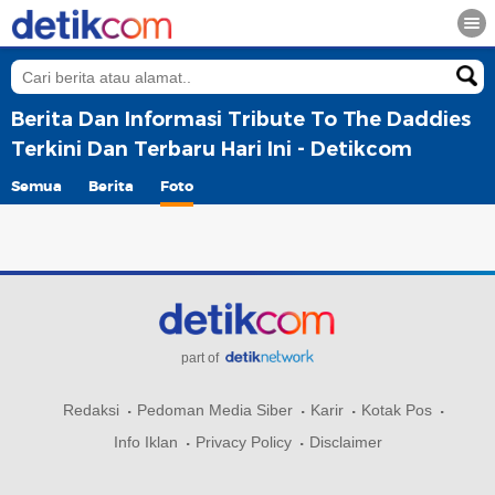
Berita Dan Informasi Tribute To The Daddies
Terkini Dan Terbaru Hari Ini - Detikcom
Semua
Berita
Foto
part of
Redaksi
Pedoman Media Siber
Karir
Kotak Pos
Info Iklan
Privacy Policy
Disclaimer