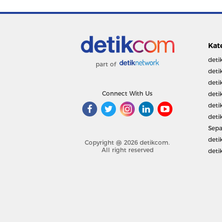
Kat
deti
part of
deti
deti
Connect With Us
deti
deti
deti
Sepa
deti
Copyright @ 2026 detikcom.
All right reserved
deti