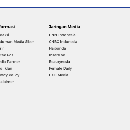
formasi
Jaringan Media
daksi
CNN Indonesia
doman Media Siber
CNBC Indonesia
rir
Haibunda
tak Pos
Insertlive
dia Partner
Beautynesia
fo Iklan
Female Daily
ivacy Policy
CXO Media
sclaimer