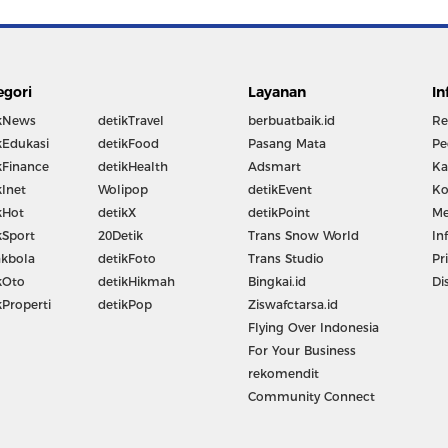
egori
Layanan
In
kNews
detikTravel
berbuatbaik.id
Re
kEdukasi
detikFood
Pasang Mata
Pe
kFinance
detikHealth
Adsmart
Ka
kInet
Wolipop
detikEvent
Ko
kHot
detikX
detikPoint
Me
kSport
20Detik
Trans Snow World
In
kbola
detikFoto
Trans Studio
Pr
kOto
detikHikmah
Bingkai.id
Di
kProperti
detikPop
Ziswafctarsa.id
Flying Over Indonesia
For Your Business
rekomendit
Community Connect