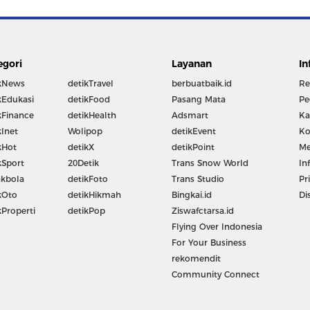
egori
Layanan
In
kNews
detikTravel
berbuatbaik.id
Re
kEdukasi
detikFood
Pasang Mata
Pe
kFinance
detikHealth
Adsmart
Ka
kInet
Wolipop
detikEvent
Ko
kHot
detikX
detikPoint
Me
kSport
20Detik
Trans Snow World
In
kbola
detikFoto
Trans Studio
Pr
kOto
detikHikmah
Bingkai.id
Di
kProperti
detikPop
Ziswafctarsa.id
Flying Over Indonesia
For Your Business
rekomendit
Community Connect