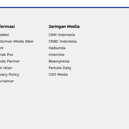
formasi
Jaringan Media
daksi
CNN Indonesia
doman Media Siber
CNBC Indonesia
rir
Haibunda
tak Pos
Insertlive
dia Partner
Beautynesia
fo Iklan
Female Daily
ivacy Policy
CXO Media
sclaimer