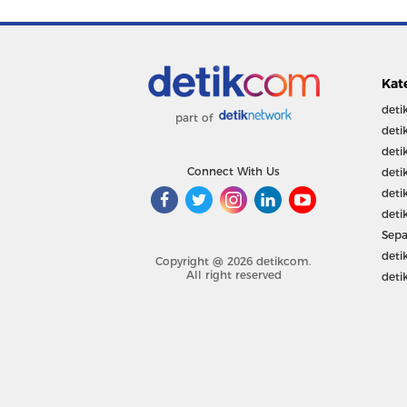
Kat
deti
part of
deti
deti
Connect With Us
deti
deti
deti
Sepa
deti
Copyright @ 2026 detikcom.
All right reserved
deti