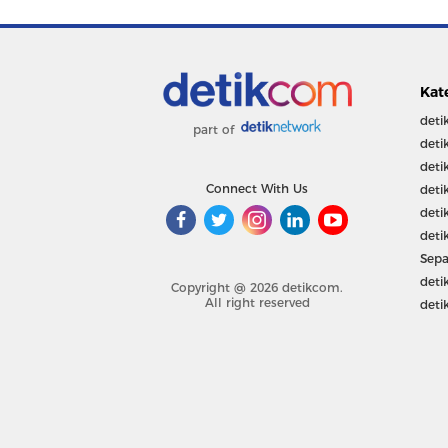
Kat
deti
part of
deti
deti
Connect With Us
deti
deti
deti
Sepa
deti
Copyright @ 2026 detikcom.
All right reserved
deti