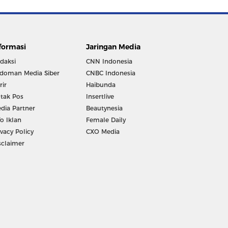
formasi
Jaringan Media
daksi
CNN Indonesia
doman Media Siber
CNBC Indonesia
rir
Haibunda
tak Pos
Insertlive
dia Partner
Beautynesia
fo Iklan
Female Daily
ivacy Policy
CXO Media
sclaimer