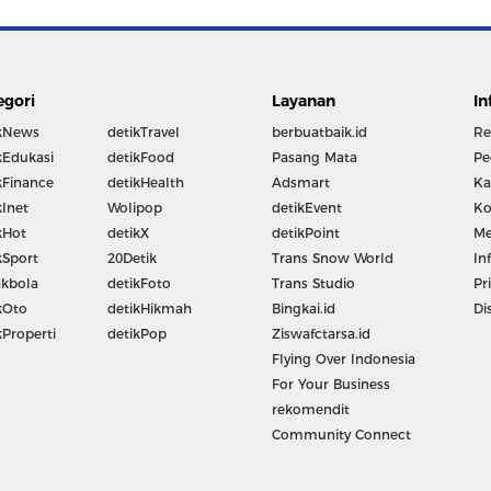
egori
Layanan
In
kNews
detikTravel
berbuatbaik.id
Re
kEdukasi
detikFood
Pasang Mata
Pe
kFinance
detikHealth
Adsmart
Ka
kInet
Wolipop
detikEvent
Ko
kHot
detikX
detikPoint
Me
kSport
20Detik
Trans Snow World
In
kbola
detikFoto
Trans Studio
Pr
kOto
detikHikmah
Bingkai.id
Di
kProperti
detikPop
Ziswafctarsa.id
Flying Over Indonesia
For Your Business
rekomendit
Community Connect