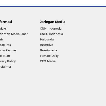
formasi
Jaringan Media
daksi
CNN Indonesia
doman Media Siber
CNBC Indonesia
rir
Haibunda
tak Pos
Insertlive
dia Partner
Beautynesia
fo Iklan
Female Daily
ivacy Policy
CXO Media
sclaimer