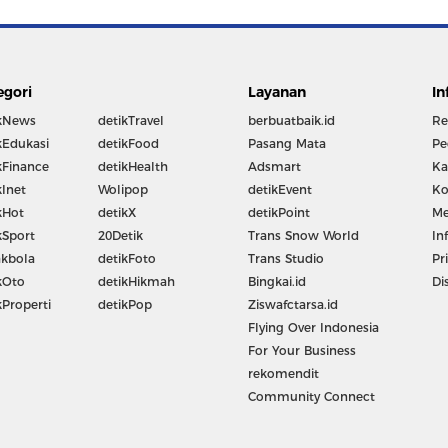
egori
Layanan
In
kNews
detikTravel
berbuatbaik.id
Re
kEdukasi
detikFood
Pasang Mata
Pe
kFinance
detikHealth
Adsmart
Ka
kInet
Wolipop
detikEvent
Ko
kHot
detikX
detikPoint
Me
kSport
20Detik
Trans Snow World
In
kbola
detikFoto
Trans Studio
Pr
kOto
detikHikmah
Bingkai.id
Di
kProperti
detikPop
Ziswafctarsa.id
Flying Over Indonesia
For Your Business
rekomendit
Community Connect