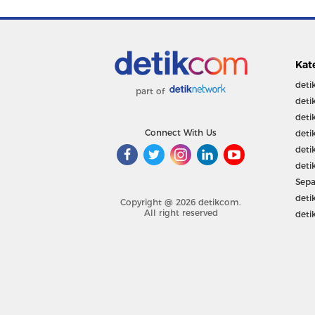
Kat
deti
part of
deti
deti
Connect With Us
deti
deti
deti
Sepa
deti
Copyright @ 2026 detikcom.
All right reserved
deti