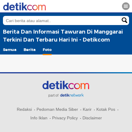
Berita Dan Informasi Tawuran Di Manggarai
Terkini Dan Terbaru Hari Ini - Detikcom
Semua
Berita
Foto
part of
Redaksi
Pedoman Media Siber
Karir
Kotak Pos
Info Iklan
Privacy Policy
Disclaimer