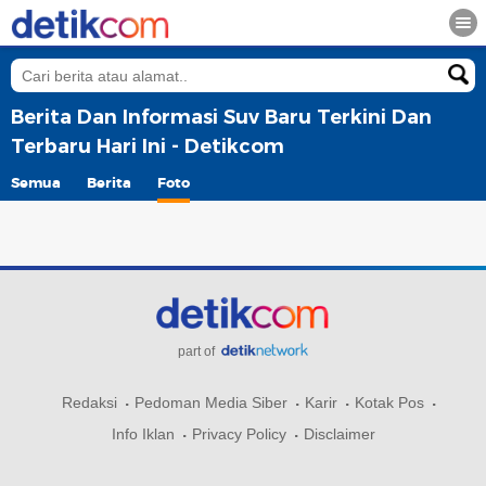
Berita Dan Informasi Suv Baru Terkini Dan
Terbaru Hari Ini - Detikcom
Semua
Berita
Foto
part of
Redaksi
Pedoman Media Siber
Karir
Kotak Pos
Info Iklan
Privacy Policy
Disclaimer