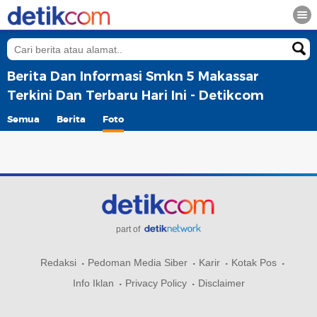
Berita Dan Informasi Smkn 5 Makassar
Terkini Dan Terbaru Hari Ini - Detikcom
Semua
Berita
Foto
part of
Redaksi
Pedoman Media Siber
Karir
Kotak Pos
Info Iklan
Privacy Policy
Disclaimer