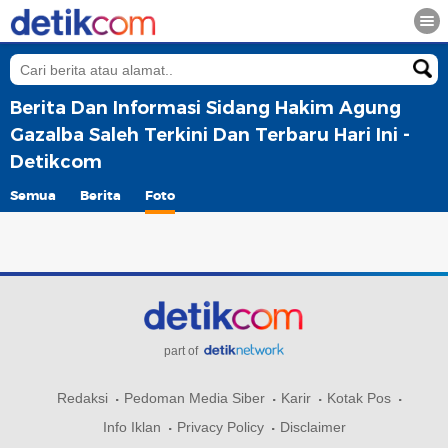
Berita Dan Informasi Sidang Hakim Agung
Gazalba Saleh Terkini Dan Terbaru Hari Ini -
Detikcom
Semua
Berita
Foto
part of
Redaksi
Pedoman Media Siber
Karir
Kotak Pos
Info Iklan
Privacy Policy
Disclaimer