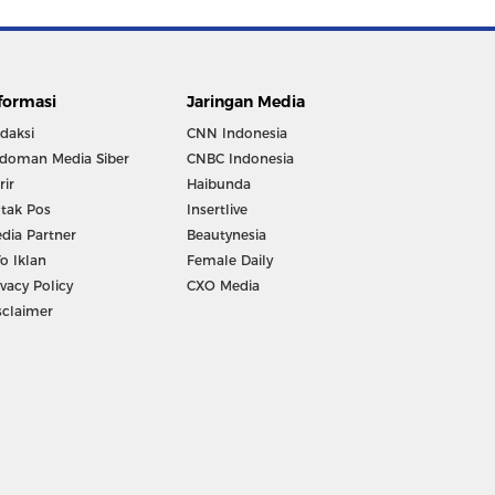
formasi
Jaringan Media
daksi
CNN Indonesia
doman Media Siber
CNBC Indonesia
rir
Haibunda
tak Pos
Insertlive
dia Partner
Beautynesia
fo Iklan
Female Daily
ivacy Policy
CXO Media
sclaimer