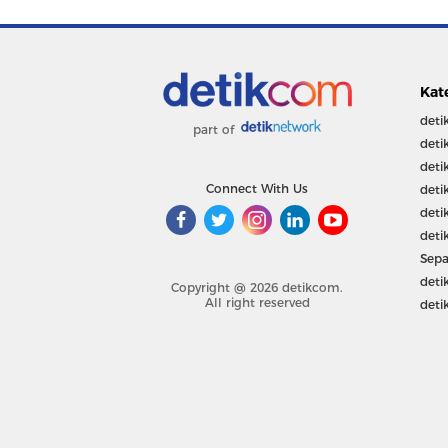
Kat
deti
part of
deti
deti
Connect With Us
deti
deti
deti
Sepa
deti
Copyright @ 2026 detikcom.
All right reserved
deti