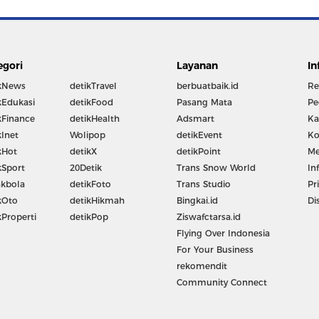
egori
Layanan
In
kNews
detikTravel
berbuatbaik.id
Re
kEdukasi
detikFood
Pasang Mata
Pe
kFinance
detikHealth
Adsmart
Ka
kInet
Wolipop
detikEvent
Ko
kHot
detikX
detikPoint
Me
kSport
20Detik
Trans Snow World
In
kbola
detikFoto
Trans Studio
Pr
kOto
detikHikmah
Bingkai.id
Di
kProperti
detikPop
Ziswafctarsa.id
Flying Over Indonesia
For Your Business
rekomendit
Community Connect