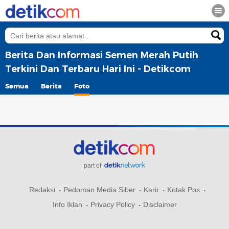
Berita Dan Informasi Semen Merah Putih
Terkini Dan Terbaru Hari Ini - Detikcom
Semua
Berita
Foto
part of
Redaksi
Pedoman Media Siber
Karir
Kotak Pos
Info Iklan
Privacy Policy
Disclaimer