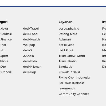
egori
Layanan
In
kNews
detikTravel
berbuatbaik.id
Re
kEdukasi
detikFood
Pasang Mata
Pe
kFinance
detikHealth
Adsmart
Ka
kInet
Wolipop
detikEvent
Ko
kHot
detikX
detikPoint
Me
kSport
20Detik
Trans Snow World
In
kbola
detikFoto
Trans Studio
Pr
kOto
detikHikmah
Bingkai.id
Di
kProperti
detikPop
Ziswafctarsa.id
Flying Over Indonesia
For Your Business
rekomendit
Community Connect