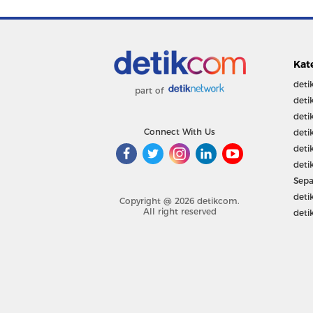
Kat
deti
part of
deti
deti
Connect With Us
deti
deti
deti
Sepa
deti
Copyright @ 2026 detikcom.
All right reserved
deti