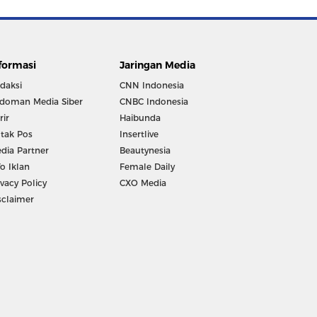
formasi
Jaringan Media
daksi
CNN Indonesia
doman Media Siber
CNBC Indonesia
rir
Haibunda
tak Pos
Insertlive
dia Partner
Beautynesia
fo Iklan
Female Daily
ivacy Policy
CXO Media
sclaimer