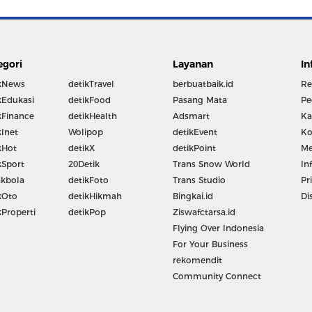
egori
Layanan
In
kNews
detikTravel
berbuatbaik.id
Re
kEdukasi
detikFood
Pasang Mata
Pe
kFinance
detikHealth
Adsmart
Ka
kInet
Wolipop
detikEvent
Ko
kHot
detikX
detikPoint
Me
kSport
20Detik
Trans Snow World
In
kbola
detikFoto
Trans Studio
Pr
kOto
detikHikmah
Bingkai.id
Di
kProperti
detikPop
Ziswafctarsa.id
Flying Over Indonesia
For Your Business
rekomendit
Community Connect