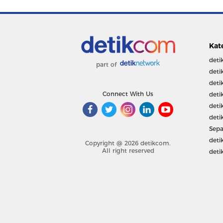
Kat
deti
part of
deti
deti
Connect With Us
deti
deti
deti
Sepa
deti
Copyright @ 2026 detikcom.
All right reserved
deti