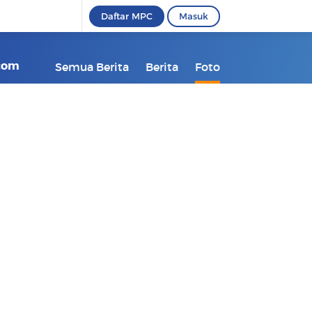
Daftar MPC
Masuk
kcom
Semua Berita
Berita
Foto