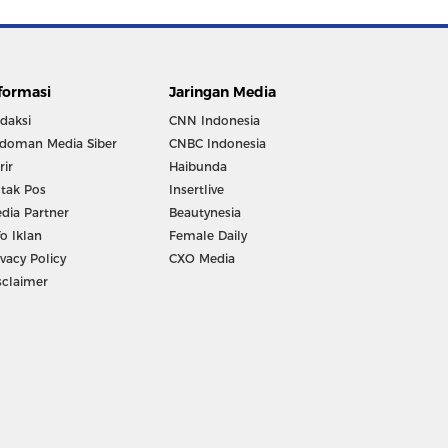
formasi
Jaringan Media
daksi
CNN Indonesia
doman Media Siber
CNBC Indonesia
rir
Haibunda
tak Pos
Insertlive
dia Partner
Beautynesia
fo Iklan
Female Daily
ivacy Policy
CXO Media
sclaimer