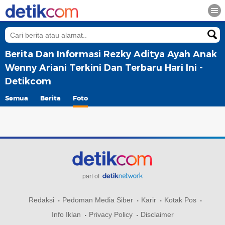
Berita Dan Informasi Rezky Aditya Ayah Anak
Wenny Ariani Terkini Dan Terbaru Hari Ini -
Detikcom
Semua
Berita
Foto
part of
Redaksi
Pedoman Media Siber
Karir
Kotak Pos
Info Iklan
Privacy Policy
Disclaimer