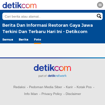
Berita Dan Informasi Restoran Gaya Jawa
Terkini Dan Terbaru Hari Ini - Detikcom
Semua
Berita
Foto
part of
Redaksi
Pedoman Media Siber
Karir
Kotak Pos
Info Iklan
Privacy Policy
Disclaimer