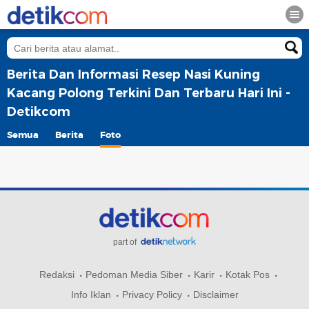
Berita Dan Informasi Resep Nasi Kuning
Kacang Polong Terkini Dan Terbaru Hari Ini -
Detikcom
Semua
Berita
Foto
part of
Redaksi
Pedoman Media Siber
Karir
Kotak Pos
Info Iklan
Privacy Policy
Disclaimer