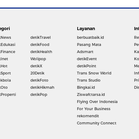
egori
Layanan
In
kNews
detikTravel
berbuatbaik.id
Re
kEdukasi
detikFood
Pasang Mata
Pe
kFinance
detikHealth
Adsmart
Ka
kInet
Wolipop
detikEvent
Ko
kHot
detikX
detikPoint
Me
kSport
20Detik
Trans Snow World
In
kbola
detikFoto
Trans Studio
Pr
kOto
detikHikmah
Bingkai.id
Di
kProperti
detikPop
Ziswafctarsa.id
Flying Over Indonesia
For Your Business
rekomendit
Community Connect