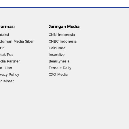
formasi
Jaringan Media
daksi
CNN Indonesia
doman Media Siber
CNBC Indonesia
rir
Haibunda
tak Pos
Insertlive
dia Partner
Beautynesia
fo Iklan
Female Daily
ivacy Policy
CXO Media
sclaimer