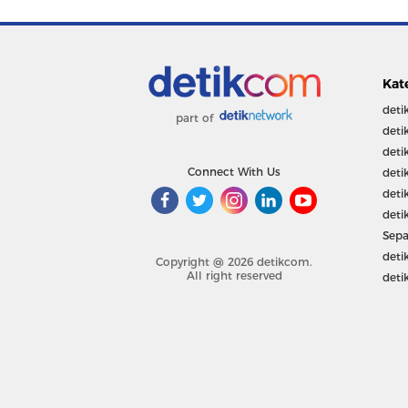
Kat
deti
part of
deti
deti
Connect With Us
deti
deti
deti
Sepa
deti
Copyright @ 2026 detikcom.
All right reserved
deti