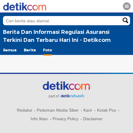
Berita Dan Informasi Regulasi Asuransi
Terkini Dan Terbaru Hari Ini - Detikcom
Semua
Berita
Foto
part of
Redaksi
Pedoman Media Siber
Karir
Kotak Pos
Info Iklan
Privacy Policy
Disclaimer