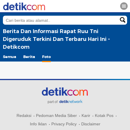
Berita Dan Informasi Rapat Ruu Tni
Digeruduk Terkini Dan Terbaru Hari Ini -
Detikcom
Semua
Berita
Foto
part of
Redaksi
Pedoman Media Siber
Karir
Kotak Pos
Info Iklan
Privacy Policy
Disclaimer